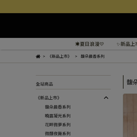
☀️夏日浪漫💛
✨新品上
《新品上市》
馥朵晨香系列
馥
全站商品
《新品上市》
馥朵晨香系列
曉露凝光系列
花畔微夢系列
微醺夜舞系列