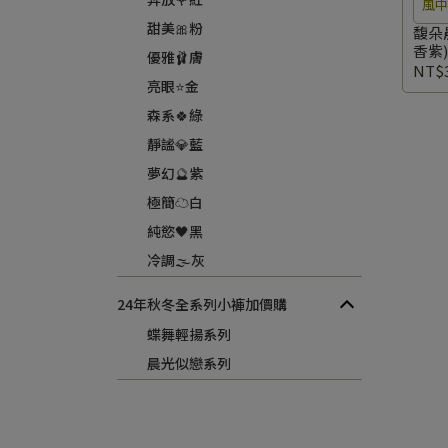
風
甜美🎀粉
花
馥朵
香紫)
優雅🩰膚
NT$3
亮眼⭐金
森系🍀綠
靜謐💎藍
夢幻🔮紫
極簡☁️白
純慾🖤黑
冷調🌫️灰
24年秋冬全系列小褲加價購
蝶舞輕揚系列
晨光似戀系列