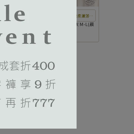
灑落在
風中瀰漫著花香，晨光如水柔柔灑落在
無法自
花瓣上，彷彿置身於夢幻仙境中無法自
M-
馥朵晨香系列 刺繡性感襯衣 M-L(晨
光金)
拔。
NT$3,380