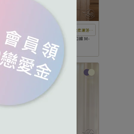
灑落在
風中瀰漫著花香，晨光如水柔柔灑落在
無法自
花瓣上，彷彿置身於夢幻仙境中無法自
M-
馥朵晨香系列 刺繡低腰平口褲 M-
XL(馥香紫)
拔。
NT$1,380