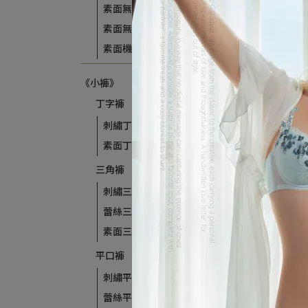
素面無痕
素面無鋼圈
素面機能調整型
風
《小褲》
花
馥朵
XL(
丁字褲
NT$1
刺繡丁字褲
素面丁字褲
三角褲
刺繡三角褲
蕾絲三角褲
素面三角褲
平口褲
刺繡平口褲
蕾絲平口褲