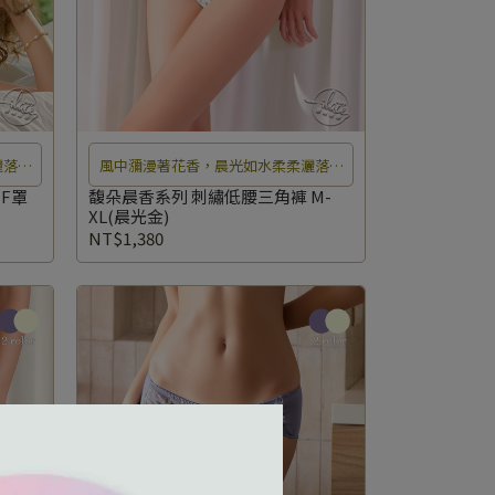
灑落在
風中瀰漫著花香，晨光如水柔柔灑落在
無法自
花瓣上，彷彿置身於夢幻仙境中無法自
F罩
馥朵晨香系列 刺繡低腰三角褲 M-
XL(晨光金)
拔。
NT$1,380