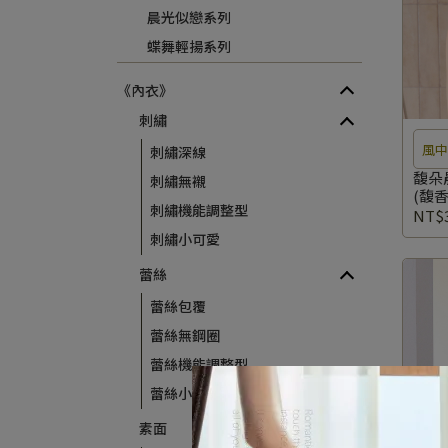
晨光似戀系列
蝶舞輕揚系列
《內衣》
刺繡
風
刺繡深線
花
馥朵
刺繡無襯
(馥香
刺繡機能調整型
NT$3
刺繡小可愛
蕾絲
蕾絲包覆
蕾絲無鋼圈
蕾絲機能調整型
蕾絲小可愛
素面