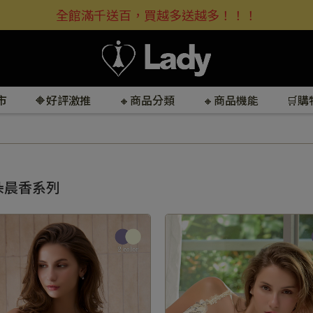
全館滿千送百，買越多送越多！！！
市
🔶好評激推
🔸商品分類
🔸商品機能
🛒
朵晨香系列