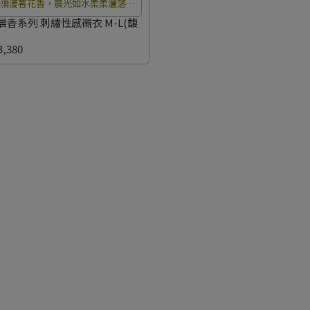
中瀰漫著花香，晨光如水柔柔灑落在
瓣上，彷彿置身於夢幻仙境中無法自
晨香系列 刺繡性感襯衣 M-L(馥
拔。
,380