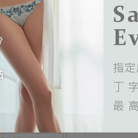
中瀰漫著花香，晨光如水柔柔灑落在
風中瀰漫著花香，晨光如水柔柔
瓣上，彷彿置身於夢幻仙境中無法自
花瓣上，彷彿置身於夢幻仙境中
晨香系列 刺繡低腰丁字褲 M-
馥朵晨香系列 刺繡低腰丁字褲 
光金)
L(馥香紫)
拔。
拔。
,680
NT$1,680