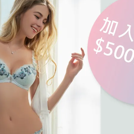
中瀰漫著花香，晨光如水柔柔灑落在
風中瀰漫著花香，晨光如水柔柔
瓣上，彷彿置身於夢幻仙境中無法自
花瓣上，彷彿置身於夢幻仙境中
晨香系列 刺繡低腰三角褲 M-
馥朵晨香系列 刺繡低腰平口褲 
馥香紫)
XL(晨光金)
拔。
拔。
,380
NT$1,380