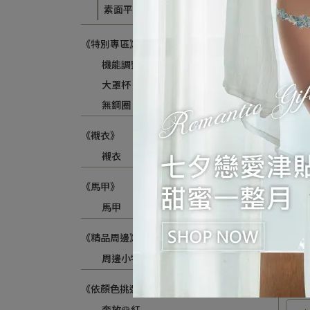
素面平口褲
風
《特別專區》
花
馥朵
機能調整型
L(晨
NT$1
大罩杯
無鋼圈
《襯衣》
襯衣
《馬甲》
馬甲
《精品周邊》
周邊小物
《依顏色挑選》
奔放🌹紅