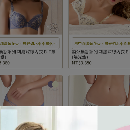
中瀰漫著花香，晨光如水柔柔灑落在
風中瀰漫著花香，晨光如水柔柔
瓣上，彷彿置身於夢幻仙境中無法自
花瓣上，彷彿置身於夢幻仙境中
晨香系列 刺繡深線內衣 B-F罩
馥朵晨香系列 刺繡深線內衣 B-
紫)
(晨光金)
拔。
拔。
,380
NT$3,380