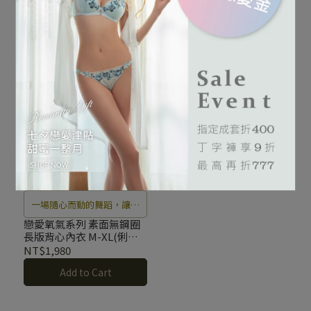
背心內衣 M-XL (俐落黑)
運動內衣 M-XL(俐落黑)
展開一場戀愛的序曲。
展開一場戀愛的序曲。
NT$1,790
NT$2,280
Add to Cart
Add to Cart
一場隨心而動的舞蹈，讓瞬
間的悸動隨著心跳的節奏，
戀愛氧氣系列 素面無鋼圈
長版背心內衣 M-XL(俐落
展開一場戀愛的序曲。
黑)
NT$1,980
Add to Cart