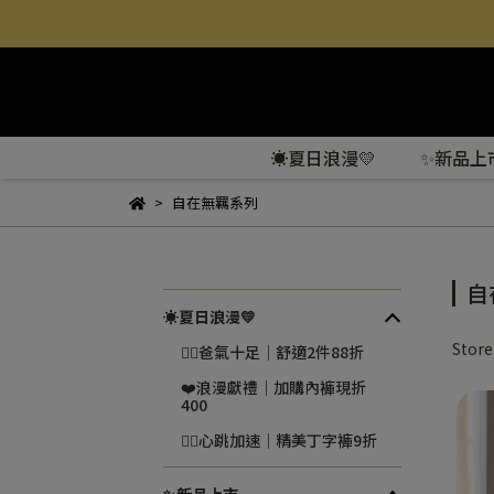
☀️夏日浪漫💛
✨新品上
自在無羈系列
自
☀️夏日浪漫💛
Stor
❤️‍🔥爸氣十足｜舒適2件88折
❤️浪漫獻禮｜加購內褲現折
400
❤️‍🔥心跳加速｜精美丁字褲9折