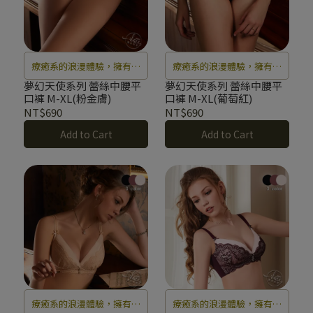
療癒系的浪漫體驗，擁有強
療癒系的浪漫體驗，擁有強
大自由與身心靈奔放的曲線
大自由與身心靈奔放的曲線
夢幻天使系列 蕾絲中腰平
夢幻天使系列 蕾絲中腰平
口褲 M-XL(粉金膚)
口褲 M-XL(葡萄紅)
感受。
感受。
NT$690
NT$690
Add to Cart
Add to Cart
療癒系的浪漫體驗，擁有強
療癒系的浪漫體驗，擁有強