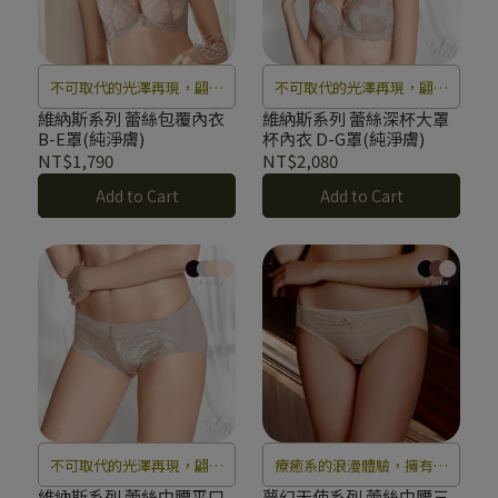
不可取代的光澤再現，翩翩
不可取代的光澤再現，翩翩
醉倒在每一寸細緻刻劃的女
醉倒在每一寸細緻刻劃的女
維納斯系列 蕾絲包覆內衣
維納斯系列 蕾絲深杯大罩
B-E罩(純淨膚)
杯內衣 D-G罩(純淨膚)
王風範。
王風範。
NT$1,790
NT$2,080
Add to Cart
Add to Cart
不可取代的光澤再現，翩翩
療癒系的浪漫體驗，擁有強
醉倒在每一寸細緻刻劃的女
大自由與身心靈奔放的曲線
維納斯系列 蕾絲中腰平口
夢幻天使系列 蕾絲中腰三