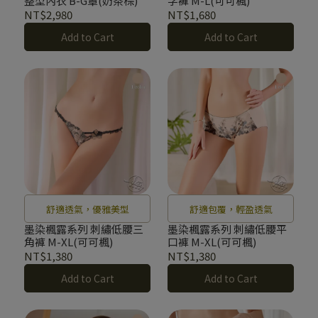
整型內衣 B-G罩(奶茶棕)
字褲 M-L(可可楓)
的情感也隨之流淌。
NT$2,980
NT$1,680
Add to Cart
Add to Cart
舒適透氣，優雅美型
舒適包覆，輕盈透氣
墨染楓露系列 刺繡低腰三
墨染楓露系列 刺繡低腰平
角褲 M-XL(可可楓)
口褲 M-XL(可可楓)
NT$1,380
NT$1,380
Add to Cart
Add to Cart