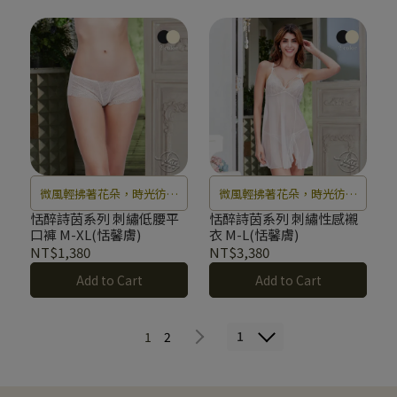
微風輕拂著花朵，時光彷彿
微風輕拂著花朵，時光彷彿
凝固成最美的詩篇，沉醉在
凝固成最美的詩篇，沉醉在
恬醉詩茵系列 刺繡低腰平
恬醉詩茵系列 刺繡性感襯
口褲 M-XL(恬馨膚)
衣 M-L(恬馨膚)
甜蜜與謐靜的氛圍。
甜蜜與謐靜的氛圍。
NT$1,380
NT$3,380
Add to Cart
Add to Cart
1
1
2