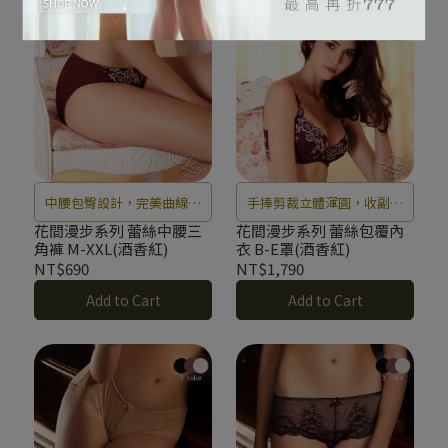
中腰包臀設計，完美曲線零
手捧剪裁立體渾圓，收副乳
負擔
集中
花間漫步系列 蕾絲中腰三
花間漫步系列 蕾絲包覆內
角褲 M-XXL(酒香紅)
衣 B-E罩(酒香紅)
NT$690
NT$1,790
Add to Cart
Add to Cart