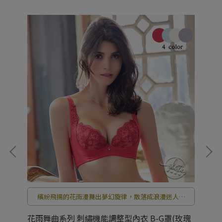
繽紛飛揚的花雨漫舞出夢幻旋律，散落成浪漫迷人的
美麗舞曲。
花雨舞曲系列 刺繡機能調整型內衣 B-G罩(玫瑰
花