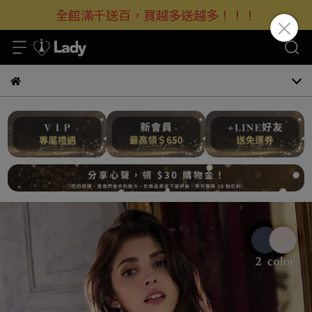
全館滿千送百，買越多送越多！！！