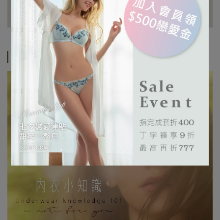
Specification