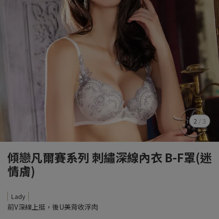
2
/
3
傾戀凡爾賽系列 刺繡深線內衣 B-F罩(迷
情膚)
Lady
前V深線上挺，後U美背收浮肉