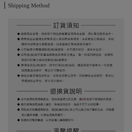
Shipping Method