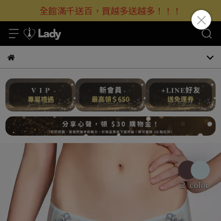
全館滿千送百，買越多送越多！！！