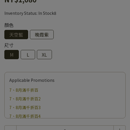
Inventory Status:
In Stock8
顏色
天空藍
晚霞紫
尺寸
M
L
XL
Applicable Promotions
7、8月滿千折百
7、8月滿千折百2
7、8月滿千折百3
7、8月滿千折百4
7、8月滿千折百5