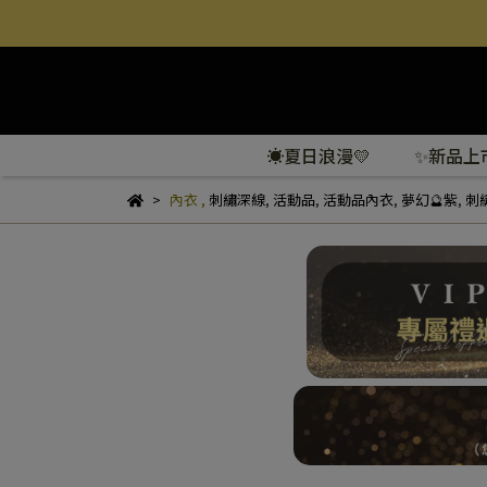
☀️夏日浪漫💛
✨新品上
內衣
,
刺繡深線
,
活動品
,
活動品內衣
,
夢幻🔮紫
,
刺