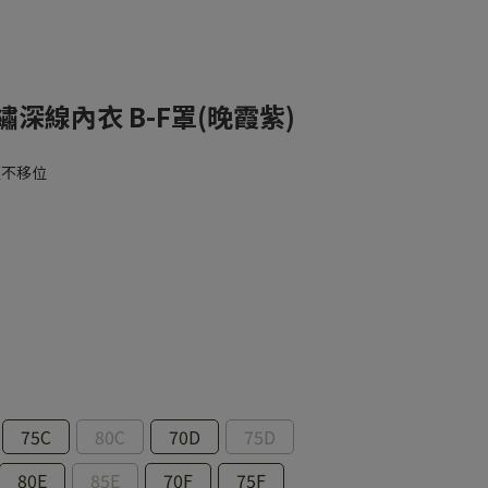
深線內衣 B-F罩(晚霞紫)
適不移位
75C
80C
70D
75D
80E
85E
70F
75F