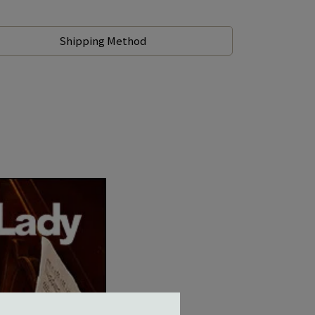
Shipping Method