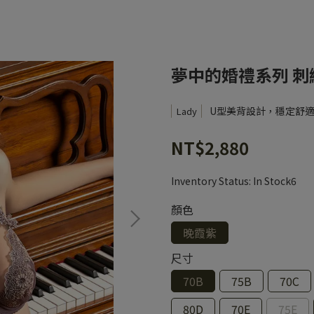
夢中的婚禮系列 刺繡
U型美背設計，穩定舒
Lady
NT$2,880
Inventory Status:
In Stock6
顏色
晚霞紫
尺寸
70B
75B
70C
80D
70E
75E