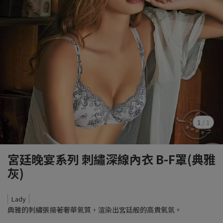
1
/
1
宮廷晚宴系列 刺繡深線內衣 B-F罩(典雅
灰)
Lady
典雅的刺繡張揚著奢華氣質，渲染出宮廷般的高貴氣氛。