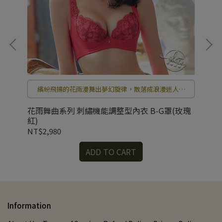
繽紛飛揚的花雨漫舞出夢幻旋律，散落成浪漫迷人的
美麗舞曲。
花雨舞曲系列 刺繡機能調整型內衣 B-G罩(玫瑰
花
紅)
NT$2,980
NT
ADD TO CART
Information