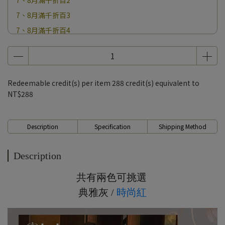
7、8月滿千折百2
7、8月滿千折百3
7、8月滿千折百4
7、8月滿千折百5
7、8月滿千折百6
7、8月滿千折百7
Redeemable credit(s) per item
288
credit(s) equivalent to
7、8月滿千折百8
NT$288
7、8月滿千折百9
7、8月滿千折百10
Description
Specification
Shipping Method
7、8月滿千折百11
7、8月滿千折百12
Description
7、8月滿千折百13
共有兩色可挑選
7、8月滿千折百14
典雅灰 /
時尚紅
7、8月滿千折百15
7、8月滿千折百16