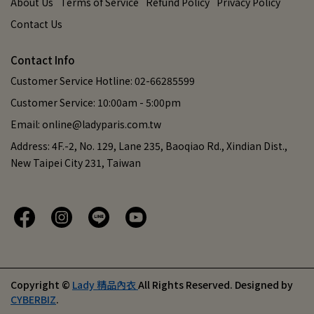
About Us
Terms of Service
Refund Policy
Privacy Policy
Contact Us
Contact Info
Customer Service Hotline: 02-66285599
Customer Service: 10:00am - 5:00pm
Email: online@ladyparis.com.tw
Address: 4F.-2, No. 129, Lane 235, Baoqiao Rd., Xindian Dist.,
New Taipei City 231, Taiwan
Copyright ©
Lady 精品內衣
All Rights Reserved.
Designed by
CYBERBIZ
.