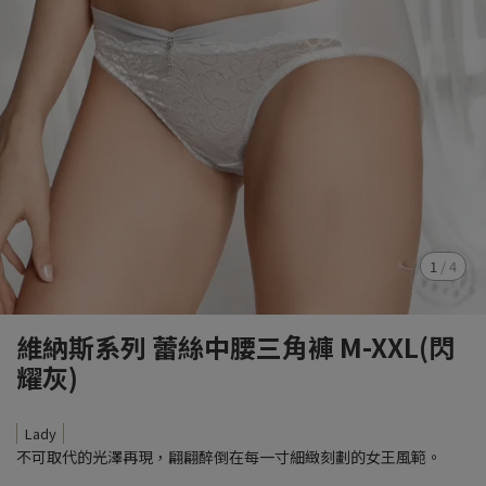
1
/
4
維納斯系列 蕾絲中腰三角褲 M-XXL(閃
耀灰)
Lady
不可取代的光澤再現，翩翩醉倒在每一寸細緻刻劃的女王風範。