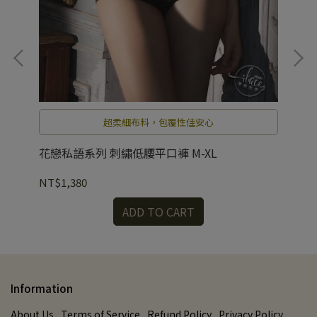
縱
超柔細布料，包覆性佳安心
紅)
花戀私語系列 刺繡低腰平口褲 M-XL
夢
NT$1,380
NT
ADD TO CART
Information
About Us
Terms of Service
Refund Policy
Privacy Policy