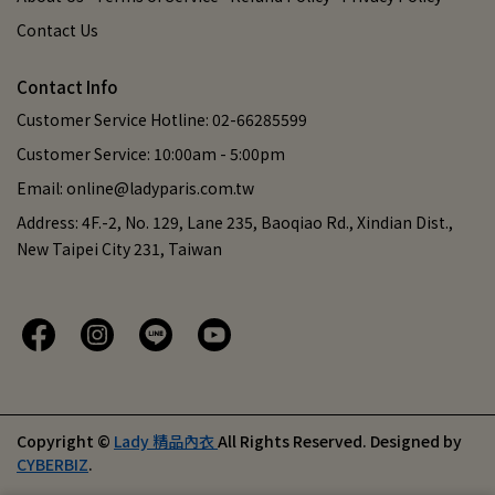
Contact Us
Contact Info
Customer Service Hotline: 02-66285599
Customer Service: 10:00am - 5:00pm
Email: online@ladyparis.com.tw
Address: 4F.-2, No. 129, Lane 235, Baoqiao Rd., Xindian Dist.,
New Taipei City 231, Taiwan
Copyright ©
Lady 精品內衣
All Rights Reserved.
Designed by
CYBERBIZ
.