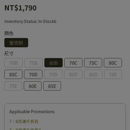
NT$1,790
Inventory Status:
In Stock6
顏色
螢亮粉
尺寸
70B
75B
80B
70C
75C
80C
85C
70D
75D
80D
85D
70E
75E
80E
85E
Applicable Promotions
7、8月滿千折百