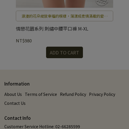
浪漫的花朵綻放幸福的模樣，蕩漾成柔情滿載的愛戀
花園。
情戀花園系列 刺繡中腰平口褲 M-XL
花
NT$980
NT
ADD TO CART
Information
About Us
Terms of Service
Refund Policy
Privacy Policy
Contact Us
Contact Info
Customer Service Hotline: 02-66285599