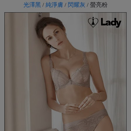
7、8月滿千折百17
光澤黑
/
純淨膚
/
閃耀灰
/ 螢亮粉
7、8月滿千折百18
7、8月滿千折百19
7、8月滿千折百20
7、8月滿千折百21
7、8月滿千折百22
7、8月滿千折百23
7、8月滿千折百24
7、8月滿千折百25
優惠加購
浪漫疊加｜全館滿4000贈貓耳眼罩組