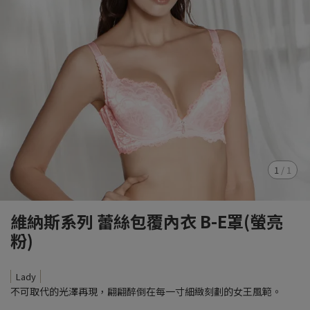
1
/
1
維納斯系列 蕾絲包覆內衣 B-E罩(螢亮
粉)
Lady
不可取代的光澤再現，翩翩醉倒在每一寸細緻刻劃的女王風範。