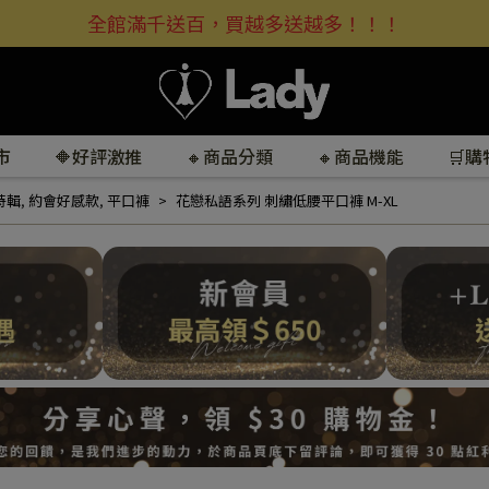
全館滿千送百，買越多送越多！！！
市
🔶好評激推
🔸商品分類
🔸商品機能
🛒
特輯
,
約會好感款
,
平口褲
花戀私語系列 刺繡低腰平口褲 M-XL