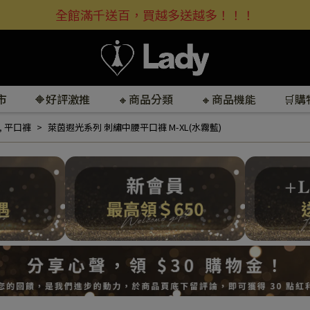
全館滿千送百，買越多送越多！！！
市
🔶好評激推
🔸商品分類
🔸商品機能
🛒
,
平口褲
萊茵遐光系列 刺繡中腰平口褲 M-XL(水霧藍)