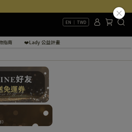
EN ｜ TWD
購物指南
❤️Lady 公益計畫