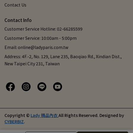
Contact Us
Contact Info
Customer Service Hotline: 02-66285599
Customer Service: 10:00am - 5:00pm
Email: online@ladyparis.com.tw
Address: 4F.-2, No. 129, Lane 235, Baoqiao Rd., Xindian Dist.,
New Taipei City 231, Taiwan
Copyright ©
Lady 精品內衣
All Rights Reserved.
Designed by
CYBERBIZ
.