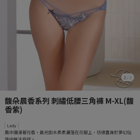
2
/
2
馥朵晨香系列 刺繡低腰三角褲 M-XL(馥
香紫)
Lady
風中瀰漫著花香，晨光如水柔柔灑落在花瓣上，彷彿置身於夢幻仙
境中無法自拔。