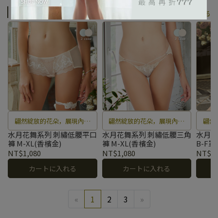
亮眼⭐金
もっと見る
翩然綻放的花朵，展現內斂
翩然綻放的花朵，展現內斂
翩然
而華美的優雅。
而華美的優雅。
水月花舞系列 刺繡低腰平口
水月花舞系列 刺繡低腰三角
水月花
褲 M-XL(香檳金)
褲 M-XL(香檳金)
B-F罩
NT$1,080
NT$1,080
NT$2,
カートに入れる
カートに入れる
«
1
2
3
»