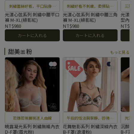
刺繡蕾絲好看，平口貼身好
刺繡好看不刺膚，柔彈貼身
三膠
舒服
好舒服
光漾心弦系列 刺繡中腰平口
光漾心弦系列 刺繡中腰三角
光漾心
褲 M-XL(緋影紅)
褲 M-XL(緋影紅)
型內衣 
NT$980
NT$980
NT$2,
カートに入れる
カートに入れる
甜美🎀粉
もっと見る
若隱若現展現迷人曲線
午后的恬淡與寧靜，彷彿拾
光澤
起夢想中的花朵，在心頭綻
夢幻
曉露凝光系列 刺繡無襯內衣
花舞魅影系列 刺繡深線內衣
沉醉香
D-F罩(霓光粉)
B-F罩(浪漫粉)
B-F罩
放輕舞、優雅的旋律。
令