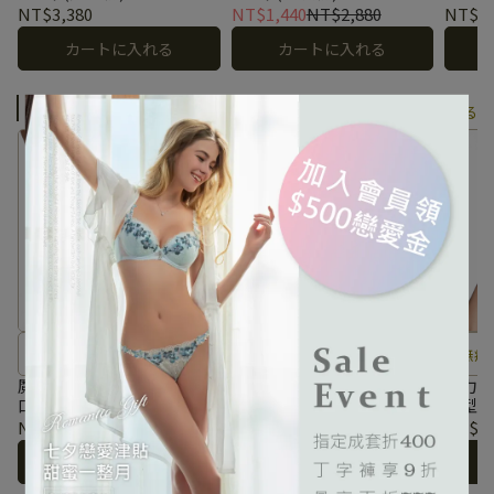
NT$3,380
NT$1,440
NT$2,880
NT$2,
カートに入れる
カートに入れる
優雅🩰膚
もっと見る
素面簡約百搭，透氣更舒適
網狀布料透氣，親柔舒適服
無痕
貼
魔力V系列 素面無痕中腰平
魔力V系列 素面無痕中腰三
魔力V
口褲 M-XL(輕巧膚)
角褲 M-XL(輕巧膚)
整型內
NT$690
NT$690
NT$2,
カートに入れる
カートに入れる