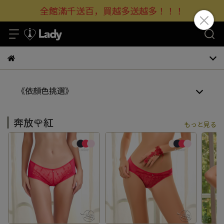
全館滿千送百，買越多送越多！！！
《依顏色挑選》
奔放🌹紅
もっと見る