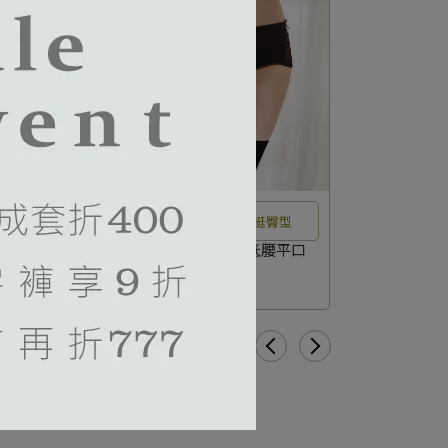
合身剪裁包臀， 呈現俏挺臀型
合身剪
平口
秘密情人系列 素面無痕低腰平口
秘密情人
褲 M-XL(搖滾黑)
褲 M-XL
NT$690
NT$690
1
/
4