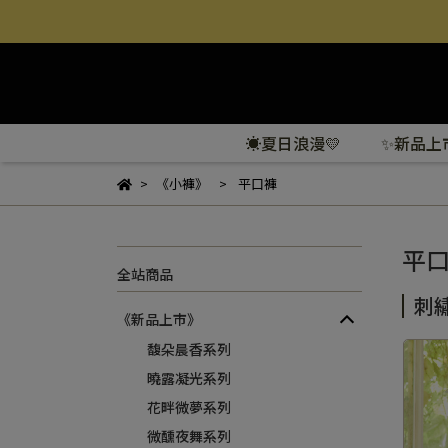
☀️夏日浪漫💛
✨新品上
《小褲》
平口褲
平
全站商品
刺
《新品上市》
馥朵晨香系列
曉露凝光系列
花畔微夢系列
微醺夜舞系列