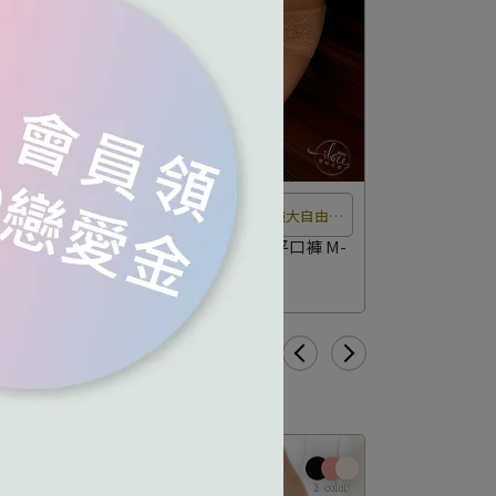
由與
療癒系的浪漫體驗，擁有強大自由與
療癒系的
身心靈奔放的曲線感受。
身
M-
夢幻天使系列 蕾絲中腰平口褲 M-
夢幻天使系
XL(粉金膚)
XL(葡萄紅
NT$690
NT$690
1
/
4