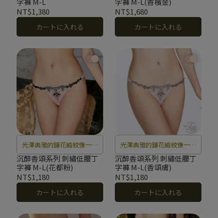
字褲 M-L
字褲 M-L(香檳金)
人韻味。
NT$1,380
NT$1,680
カートに入れる
カートに入れる
光澤典雅的鑲花緞紋像一場
光澤典雅的鑲花緞紋像一場
夢幻的花都盛宴，奏響一曲
夢幻的花都盛宴，奏響一曲
沉醉香頌系列 刺繡低腰丁
沉醉香頌系列 刺繡低腰丁
字褲 M-L(花都粉)
字褲 M-L(香頌膚)
令人沉醉的婉轉香頌。
令人沉醉的婉轉香頌。
NT$1,180
NT$1,180
カートに入れる
カートに入れる