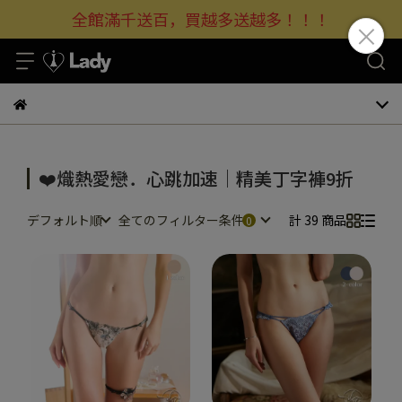
全館滿千送百，買越多送越多！！！
❤️熾熱愛戀．心跳加速｜精美丁字褲9折
デフォルト順
全てのフィルター条件
計 39 商品