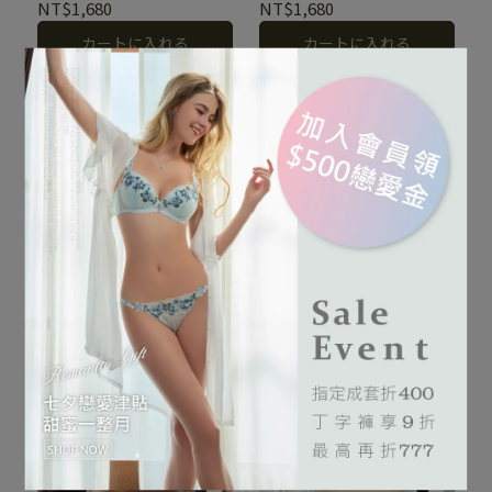
NT$1,680
NT$1,680
カートに入れる
カートに入れる
煙波飄渺錯落在山嵐楓林
蝴蝶結裙襬，夢幻公主風
間，迷離的流光羽翼舞出動
夢羽翎嵐系列 刺繡低腰丁
夢語花宴系列 刺繡低腰丁
字褲 M-L(藍霧灰)
字褲 M-L
人的旋律。
NT$1,680
NT$1,680
カートに入れる
カートに入れる