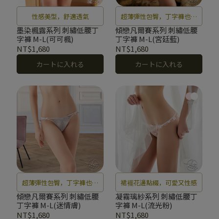
性感美型，舒適透氣
超薄彈性包臀，丁字褲也有
安全感
墨染楓露系列 刺繡低腰丁
傾戀凡爾賽系列 刺繡低腰
字褲 M-L(可可楓)
丁字褲 M-L(宮廷藍)
NT$1,680
NT$1,680
カートに入れる
カートに入れる
超薄彈性包臀，丁字褲也有
裙襬花邊點綴，可愛又性感
安全感
傾戀凡爾賽系列 刺繡低腰
凝霧璃紗系列 刺繡低腰丁
丁字褲 M-L(迷情膚)
字褲 M-L(流光粉)
NT$1,680
NT$1,680