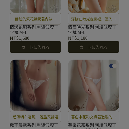
靜謐的繁花訴說著內斂優
穿梭在時光走廊裡，墜入宮
雅，走入盪漾著真摯情感的
廷式的浪漫，交織出美好的
情漾花廊系列 刺繡低腰丁
情蔓時光系列 刺繡低腰丁
字褲 M-L
字褲 M-L
浪漫花廊。
記憶。
NT$1,680
NT$1,180
カートに入れる
カートに入れる
超薄網布透氣， 輕盈又舒適
暮色中花影交織著迷離的霧
氣，營造出深邃而浪漫的迷
戀雨晨露系列 刺繡低腰丁
暮染花霧系列 刺繡低腰丁