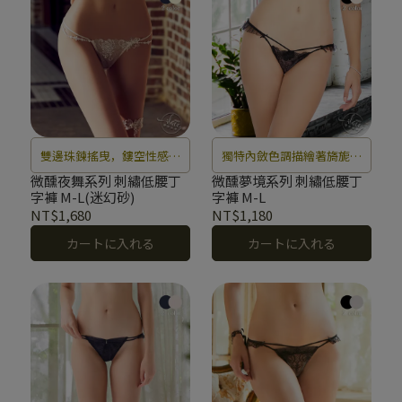
雙邊珠鍊搖曳，鏤空性感撩
獨特內斂色調描繪著旖旎花
人
海，編織出引人陶醉的微醺
微醺夜舞系列 刺繡低腰丁
微醺夢境系列 刺繡低腰丁
字褲 M-L(迷幻砂)
字褲 M-L
夢境。
NT$1,680
NT$1,180
カートに入れる
カートに入れる