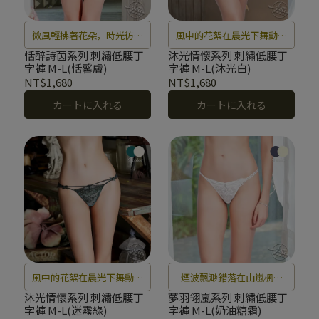
微風輕拂著花朵，時光彷彿
風中的花絮在晨光下舞動，
凝固成最美的詩篇，沉醉在
帶著淡淡的花香情懷，讓人
恬醉詩茵系列 刺繡低腰丁
沐光情懷系列 刺繡低腰丁
字褲 M-L(恬馨膚)
字褲 M-L(沐光白)
甜蜜與謐靜的氛圍。
心馳神往。
NT$1,680
NT$1,680
カートに入れる
カートに入れる
風中的花絮在晨光下舞動，
煙波飄渺錯落在山嵐楓林
帶著淡淡的花香情懷，讓人
間，迷離的流光羽翼舞出動
沐光情懷系列 刺繡低腰丁
夢羽翎嵐系列 刺繡低腰丁
字褲 M-L(迷霧綠)
字褲 M-L(奶油糖霜)
心馳神往。
人的旋律。