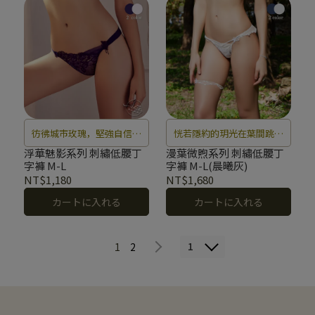
彷彿城市玫瑰，堅強自信地
恍若隱約的玥光在葉間跳躍
飛舞在刺繡蕾絲間，是最美
閃爍，微風中輕柔的低聲吟
浮華魅影系列 刺繡低腰丁
漫葉微煦系列 刺繡低腰丁
字褲 M-L
字褲 M-L(晨曦灰)
的經典之作。
唱。
NT$1,180
NT$1,680
カートに入れる
カートに入れる
1
1
2