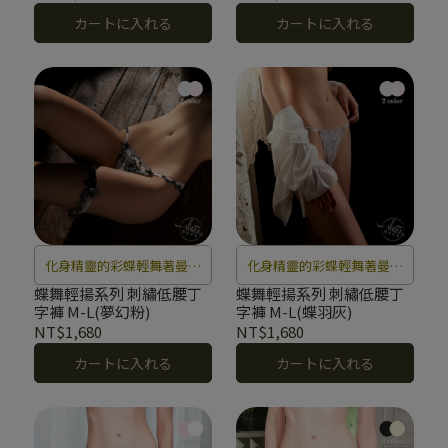
カートに入れる
カートに入れる
化身精靈的彩蝶輕舞著曼妙
化身精靈的彩蝶輕舞著曼妙
羽翼，彷彿置身於童話仙境
羽翼，彷彿置身於童話仙境
蝶舞輕揚系列 刺繡低腰丁
蝶舞輕揚系列 刺繡低腰丁
字褲 M-L(夢幻粉)
字褲 M-L(蝶羽灰)
之中。
之中。
NT$1,680
NT$1,680
カートに入れる
カートに入れる