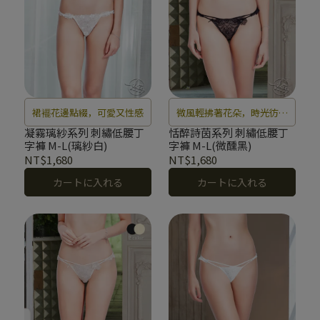
裙襬花邊點綴，可愛又性感
微風輕拂著花朵，時光彷彿
凝固成最美的詩篇，沉醉在
凝霧璃紗系列 刺繡低腰丁
恬醉詩茵系列 刺繡低腰丁
字褲 M-L(璃紗白)
字褲 M-L(微醺黑)
甜蜜與謐靜的氛圍。
NT$1,680
NT$1,680
カートに入れる
カートに入れる