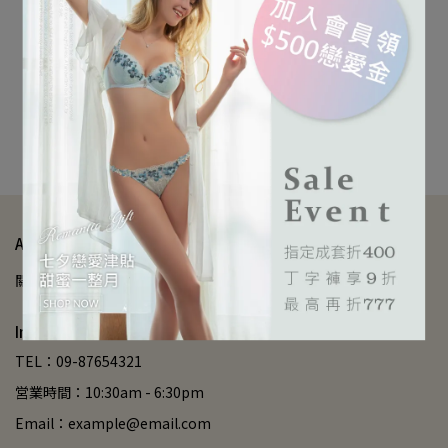
慵懶午後的獨處時光
慵懶時光系列 素面無痕深
線W鋼圈內衣 C-E罩(隨性
黑)
NT$1,690
カートに入れる
About Us
關於我們
服務條款
退款政策
隱私政策
聯絡我們
Informations
TEL：09-87654321
営業時間：10:30am - 6:30pm
Email：example@email.com