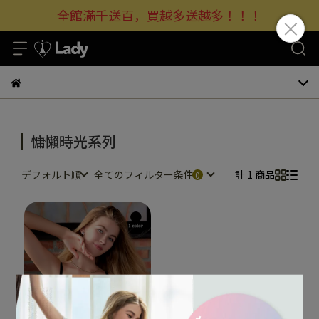
全館滿千送百，買越多送越多！！！
慵懶時光系列
デフォルト順
全てのフィルター条件
計 1 商品