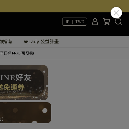
JP ｜ TWD
購物指南
❤️Lady 公益計畫
口褲 M-XL(可可楓)