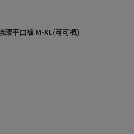
腰平口褲 M-XL(可可楓)