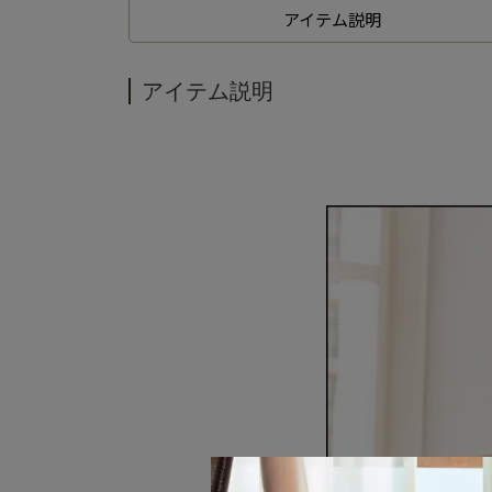
アイテム説明
アイテム説明