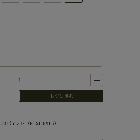
レジに進む
118
ポイント （
NT$118
相当）