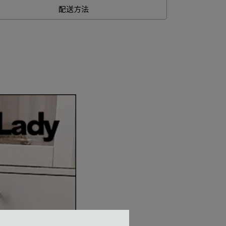
配送方法
耳眼罩組