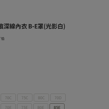
深線內衣 B-E罩(光影白)
T恤
70C
75C
80C
70D
70E
75E
80E
85E