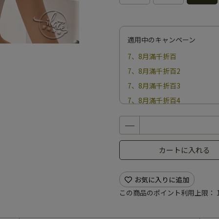
適用中のキャンペーン
7、8月滿千折百
7、8月滿千折百2
7、8月滿千折百3
7、8月滿千折百4
7、8月滿千折百5
7、8月滿千折百6
7、8月滿千折百7
カートに入れる
7、8月滿千折百8
7、8月滿千折百9
お気に入りに追加
7、8月滿千折百10
この商品のポイント利用上限：
7、8月滿千折百11
7、8月滿千折百12