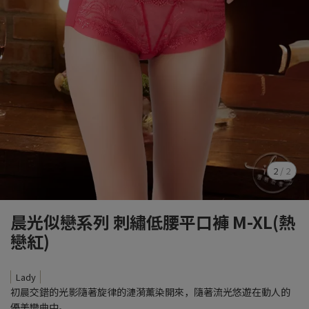
2
/
2
晨光似戀系列 刺繡低腰平口褲 M-XL(熱
戀紅)
Lady
初晨交錯的光影隨著旋律的漣漪薰染開來，隨著流光悠遊在動人的
優美戀曲中。