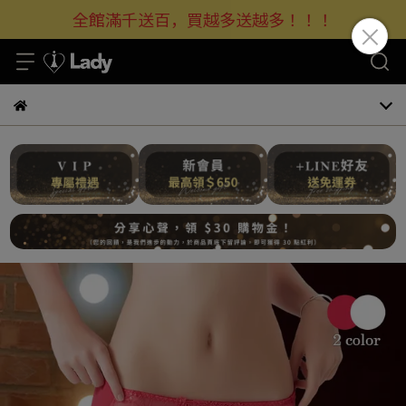
全館滿千送百，買越多送越多！！！