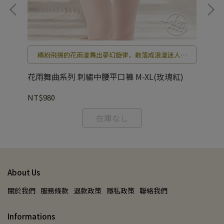
繽紛飛揚的花雨漫舞出夢幻旋律，散落成浪漫迷人的
美麗舞曲。
罩
花雨舞曲系列 刺繡中腰平口褲 M-XL(玫瑰紅)
花
NT$980
NT
在庫なし
About Us
關於我們
服務條款
退款政策
隱私政策
聯絡我們
Informations