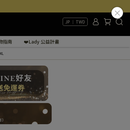
JP ｜ TWD
購物指南
❤️Lady 公益計畫
XL