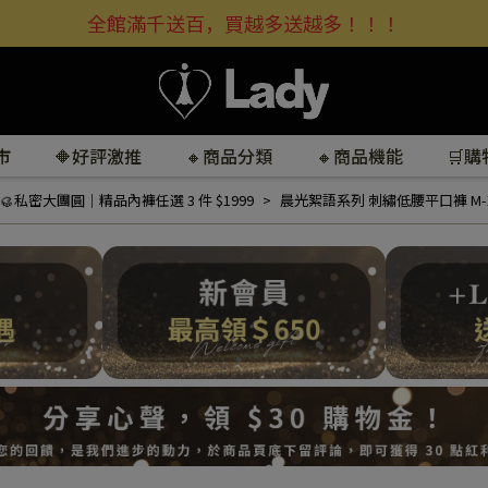
全館滿千送百，買越多送越多！！！
市
🔶好評激推
🔸商品分類
🔸商品機能
🛒
🥮私密大團圓｜精品內褲任選 3 件 $1999
晨光絮語系列 刺繡低腰平口褲 M-