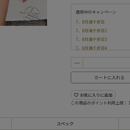
適用中のキャンペーン
7、8月滿千折百
7、8月滿千折百2
7、8月滿千折百3
7、8月滿千折百4
7、8月滿千折百5
7、8月滿千折百6
7、8月滿千折百7
カートに入れる
7、8月滿千折百8
7、8月滿千折百9
お気に入りに追加
7、8月滿千折百10
この商品のポイント利用上限：
7、8月滿千折百11
7、8月滿千折百12
スペック
7、8月滿千折百13