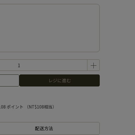
レジに進む
108
ポイント （
NT$108
相当）
配送方法