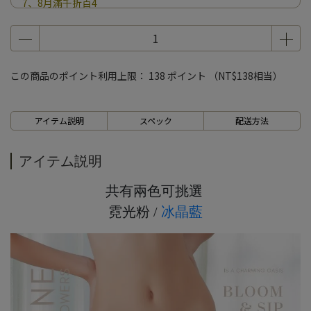
7、8月滿千折百4
7、8月滿千折百5
7、8月滿千折百6
7、8月滿千折百7
この商品のポイント利用上限：
138
ポイント （
NT$138
相当）
7、8月滿千折百8
7、8月滿千折百9
アイテム説明
スペック
配送方法
7、8月滿千折百10
7、8月滿千折百11
アイテム説明
7、8月滿千折百12
7、8月滿千折百13
共有兩色可挑選
7、8月滿千折百14
霓光粉 /
冰晶藍
7、8月滿千折百15
7、8月滿千折百16
7、8月滿千折百17
7、8月滿千折百18