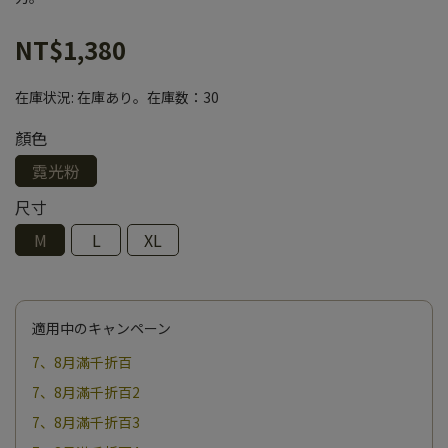
NT$1,380
在庫状況:
在庫あり。在庫数：30
顏色
霓光粉
尺寸
M
L
XL
適用中のキャンペーン
7、8月滿千折百
7、8月滿千折百2
7、8月滿千折百3