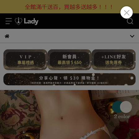
全館滿千送百，買越多送越多！！！