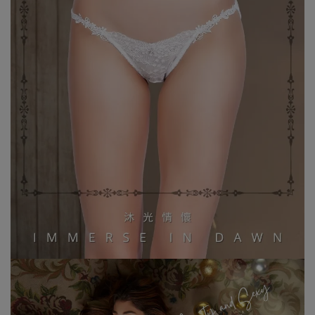
7、8月滿千折百20
7、8月滿千折百21
7、8月滿千折百22
7、8月滿千折百23
7、8月滿千折百24
7、8月滿千折百25
優惠加購
浪漫疊加｜全館滿4000贈貓耳眼罩組