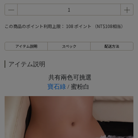
7、8月滿千折百5
7、8月滿千折百6
7、8月滿千折百7
この商品のポイント利用上限：
108
ポイント （
NT$108
相当）
7、8月滿千折百8
7、8月滿千折百9
アイテム説明
スペック
配送方法
7、8月滿千折百10
7、8月滿千折百11
アイテム説明
7、8月滿千折百12
7、8月滿千折百13
共有兩色可挑選
7、8月滿千折百14
寶石綠
/ 蜜粉白
7、8月滿千折百15
7、8月滿千折百16
7、8月滿千折百17
7、8月滿千折百18
7、8月滿千折百19