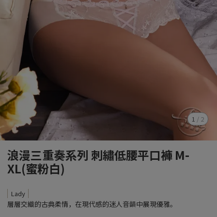
1
/
2
浪漫三重奏系列 刺繡低腰平口褲 M-
XL(蜜粉白)
Lady
層層交織的古典柔情，在現代感的迷人音韻中展現優雅。