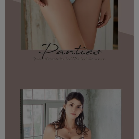
7、8月滿千折百20
7、8月滿千折百21
7、8月滿千折百22
7、8月滿千折百23
7、8月滿千折百24
7、8月滿千折百25
優惠加購
浪漫疊加｜全館滿4000贈貓耳眼罩組