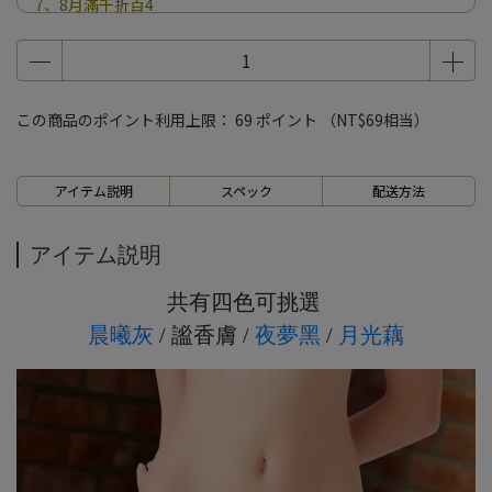
7、8月滿千折百4
7、8月滿千折百5
7、8月滿千折百6
7、8月滿千折百7
この商品のポイント利用上限：
69
ポイント （
NT$69
相当）
7、8月滿千折百8
7、8月滿千折百9
アイテム説明
スペック
配送方法
7、8月滿千折百10
7、8月滿千折百11
アイテム説明
7、8月滿千折百12
7、8月滿千折百13
共有四色可挑選
7、8月滿千折百14
晨曦灰
/ 謐香膚 /
夜夢黑
/
月光藕
7、8月滿千折百15
7、8月滿千折百16
7、8月滿千折百17
7、8月滿千折百18