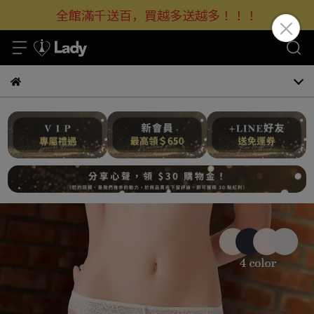
全館滿千送百，買越多送越多！！！