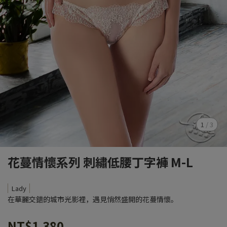
1
/
3
花蔓情懷系列 刺繡低腰丁字褲 M-L
Lady
在華麗交錯的城市光影裡，遇見悄然盛開的花蔓情懷。
NT$1,380