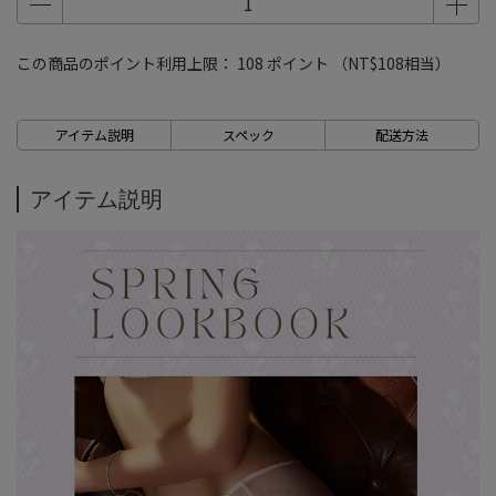
7、8月滿千折百6
7、8月滿千折百7
この商品のポイント利用上限：
108
ポイント （
NT$108
相当）
7、8月滿千折百8
7、8月滿千折百9
アイテム説明
スペック
配送方法
7、8月滿千折百10
7、8月滿千折百11
アイテム説明
7、8月滿千折百12
7、8月滿千折百13
7、8月滿千折百14
7、8月滿千折百15
7、8月滿千折百16
7、8月滿千折百17
7、8月滿千折百18
7、8月滿千折百19
7、8月滿千折百20