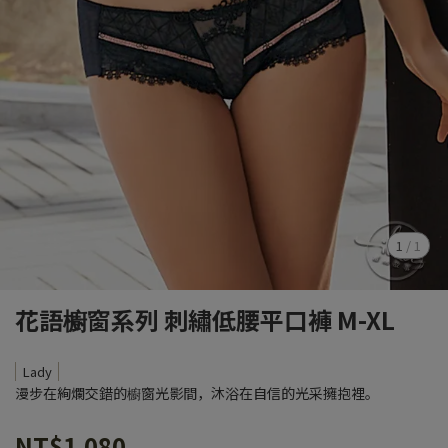
1
/
1
花語櫥窗系列 刺繡低腰平口褲 M-XL
Lady
漫步在絢爛交錯的櫥窗光影間，沐浴在自信的光采擁抱裡。
NT$1,080