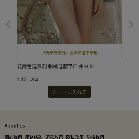
折雙無痕設計，透氣舒適不摩擦
花舞宮廷系列 刺繡低腰平口褲 M-XL
花
NT$1,280
NT
カートに入れる
About Us
關於我們
服務條款
退款政策
隱私政策
聯絡我們