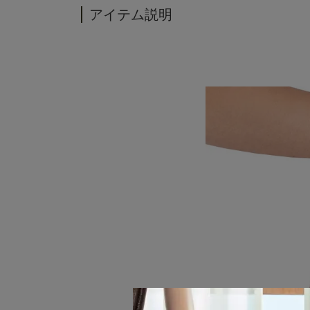
アイテム説明