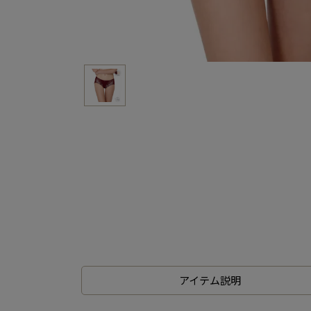
アイテム説明