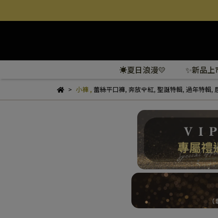
☀️夏日浪漫💛
✨新品上
小褲
,
蕾絲平口褲
,
奔放🌹紅
,
聖誕特輯
,
過年特輯
,