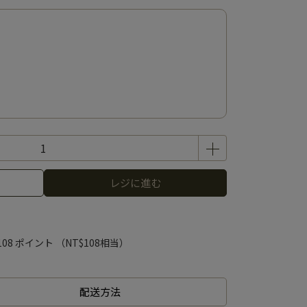
レジに進む
108
ポイント （
NT$108
相当）
配送方法