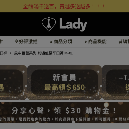
全館滿千送百，買越多送越多！！！
市
🔶好評激推
🔸商品分類
🔸商品機能
🛒
口褲
風中芭蕾系列 刺繡低腰平口褲 M-XL