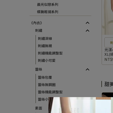
晨光似戀系列
蝶舞輕揚系列
《內衣》
刺繡
刺繡深線
刺繡無襯
光漾
刺繡機能調整型
XL(
NT$
刺繡小可愛
蕾絲
蕾絲包覆
甜美
蕾絲無鋼圈
蕾絲機能調整型
蕾絲小可愛
素面