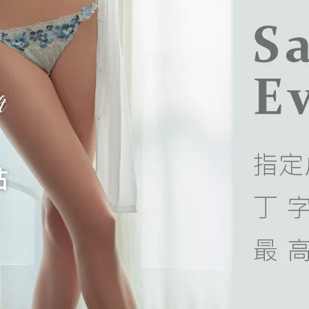
素面簡約百搭，透氣更舒適
網狀布料透氣，親柔舒適服
V系列 素面無痕中腰平口褲
魔力V系列 素面無痕中腰三角
L(輕巧膚)
M-XL(輕巧膚)
690
NT$690
眼⭐金