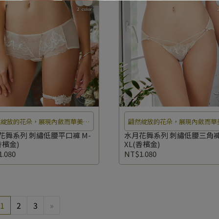
然綻放的花朵，展現內斂而華美的
翩然綻放的花朵，展現內斂而華
優雅。
優雅。
花舞系列 刺繡低腰平口褲 M-
水月花舞系列 刺繡低腰三角褲 
香檳金)
XL(香檳金)
.080
NT$1.080
1
2
3
»