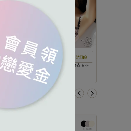
想中
光澤典雅的鑲花緞紋像一場夢幻的花
不可取代
的旋
都盛宴，奏響一曲令人沉醉的婉轉香
一寸
-F
沉醉香頌系列 刺繡深線內衣 B-F
維納斯系列
罩(花都粉)
XXL(螢亮
頌。
NT$2.880
NT$690
1
/
4