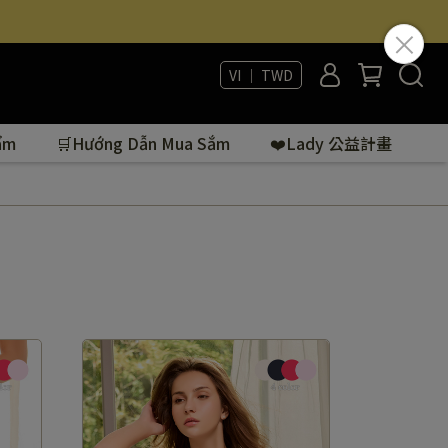
VI ｜ TWD
ẩm
🛒Hướng Dẫn Mua Sắm
❤️Lady 公益計畫