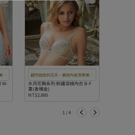
美的
翩然綻放的花朵，展現內斂而華美的
翩然綻放
優雅。
M-
水月花舞系列 刺繡深線內衣 B-F
水月花舞系
罩(香檳金)
罩(水漾藍
NT$2.880
NT$2.880
1
/
4