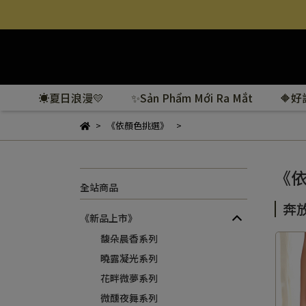
☀️夏日浪漫💛
✨Sản Phẩm Mới Ra Mắt
🔶
《依顏色挑選》
《
全站商品
奔放
《新品上市》
馥朵晨香系列
曉露凝光系列
花畔微夢系列
微醺夜舞系列