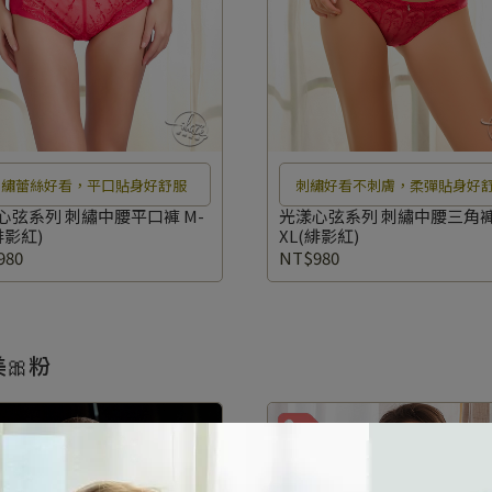
刺繡蕾絲好看，平口貼身好舒服
刺繡好看不刺膚，柔彈貼身好
心弦系列 刺繡中腰平口褲 M-
光漾心弦系列 刺繡中腰三角褲 
緋影紅)
XL(緋影紅)
980
NT$980
🎀粉