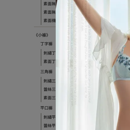
素面無痕
素面無鋼圈
素面機能調整型
《小褲》
丁字褲
刺繡丁字褲
素面丁字褲
三角褲
刺繡三角褲
蕾絲三角褲
素面三角褲
平口褲
刺繡平口褲
蕾絲平口褲