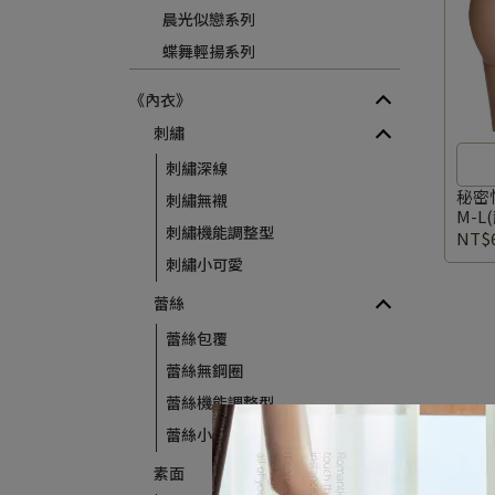
晨光似戀系列
蝶舞輕揚系列
《內衣》
刺繡
刺繡深線
秘密
刺繡無襯
M-L
刺繡機能調整型
NT$
刺繡小可愛
蕾絲
蕾絲包覆
蕾絲無鋼圈
蕾絲機能調整型
蕾絲小可愛
素面