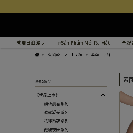
☀️夏日浪漫💛
✨Sản Phẩm Mới Ra Mắt
🔶
《小褲》
丁字褲
素面丁字褲
素
全站商品
《新品上市》
馥朵晨香系列
曉露凝光系列
花畔微夢系列
微醺夜舞系列