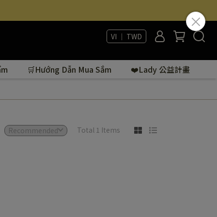
VI ｜ TWD
ẩm
🛒Hướng Dẫn Mua Sắm
❤️Lady 公益計畫
Total 1 Items