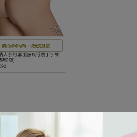
簡約線條勾勒，視覺更性感
情人系列 素面無痕低腰丁字褲
(靚粉膚)
690