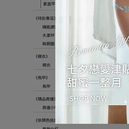
素面平口褲
《特別專區》
機能調整型
大罩杯
無鋼圈
《襯衣》
襯衣
《馬甲》
馬甲
《精品周邊》
周邊小物
《依顏色挑選》
奔放🌹紅