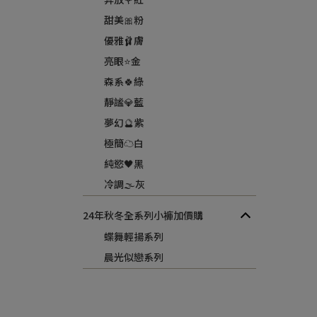
甜美🎀粉
優雅🩰膚
亮眼⭐金
森系🍀綠
靜謐💎藍
夢幻🔮紫
極簡☁️白
純慾🖤黑
冷調🌫️灰
24年秋冬全系列小褲加價購
蝶舞輕揚系列
晨光似戀系列