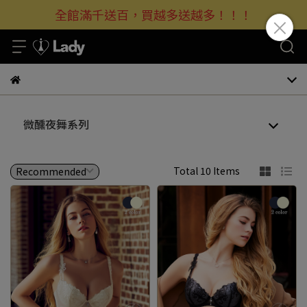
全館滿千送百，買越多送越多！！！
微醺夜舞系列
Total 10 Items