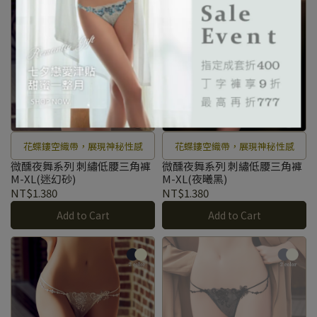
花蝶鏤空織帶，展現神秘性感
花蝶鏤空織帶，展現神秘性感
微醺夜舞系列 刺繡低腰三角褲
微醺夜舞系列 刺繡低腰三角褲
M-XL(迷幻砂)
M-XL(夜曦黑)
NT$1.380
NT$1.380
Add to Cart
Add to Cart