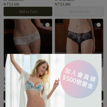
NT$3.380
NT$3.380
Add to Cart
Out of Stock
雙摺網紗輕柔包覆，舒適無痕
雙摺網紗輕柔包覆，舒適無痕
微醺夜舞系列 刺繡低腰平口褲
微醺夜舞系列 刺繡低腰平口褲
M-XL(迷幻砂)
M-XL(夜曦黑)
NT$1.380
NT$1.380
Add to Cart
Add to Cart