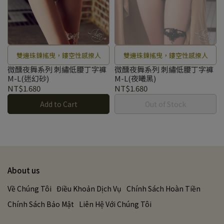
雙邊珠鍊搖曳，鏤空性感撩人
雙邊珠鍊搖曳，鏤空性感撩人
微醺夜舞系列 刺繡低腰丁字褲
微醺夜舞系列 刺繡低腰丁字褲
M-L(迷幻砂)
M-L(夜曦黑)
NT$1.680
NT$1.680
Add to Cart
Out of Stock
About us
Về Chúng Tôi
Điều Khoản Dịch Vụ
Chính Sách Hoàn Tiền
Chính Sách Bảo Mật
Liên Hệ Với Chúng Tôi