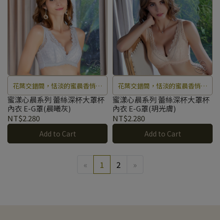
花葉交錯間，恬淡的蜜晨香悄悄
花葉交錯間，恬淡的蜜晨香悄悄
地在空氣中彌漫開來，靜靜等待
地在空氣中彌漫開來，靜靜等待
蜜漾心晨系列 蕾絲深杯大罩杯
蜜漾心晨系列 蕾絲深杯大罩杯
內衣 E-G罩(晨曦灰)
內衣 E-G罩(玥光膚)
花開曙光。
花開曙光。
NT$2.280
NT$2.280
Add to Cart
Add to Cart
«
1
2
»