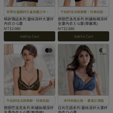
依戀在盛開的孔雀氛圍之中，難
午后的恬淡與寧靜，彷彿拾起夢
以傾訴的思念，編織成說不完的
想中的花朵，在心頭綻放輕舞、
傾訴情話系列 蕾絲深杯大罩杯
戀戀巴洛克系列 刺繡無襯深杯
內衣 D-G罩
全罩內衣 E-G罩(華麗黑)
溫柔情話。
優雅的旋律。
NT$2.080
NT$2.880
Add to Cart
Add to Cart
午后的恬淡與寧靜，彷彿拾起夢
深杯側提拉提， 豐滿又渾圓
想中的花朵，在心頭綻放輕舞、
戀戀巴洛克系列 刺繡無襯深杯
日光花語系列 蕾絲深杯大罩杯
全罩內衣 E-G罩(魅惑綠)
內衣 D-G罩