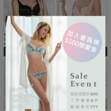
不可取代的光澤再現，翩翩醉倒
不可取代的光澤再現，翩翩醉倒
在每一寸細緻刻劃的女王風範。
在每一寸細緻刻劃的女王風範。
維納斯系列 蕾絲深杯大罩杯內
維納斯系列 蕾絲深杯大罩杯內
衣 D-G罩（光澤黑）
衣 D-G罩（螢亮粉）
NT$2.080
NT$2.080
Add to Cart
Add to Cart