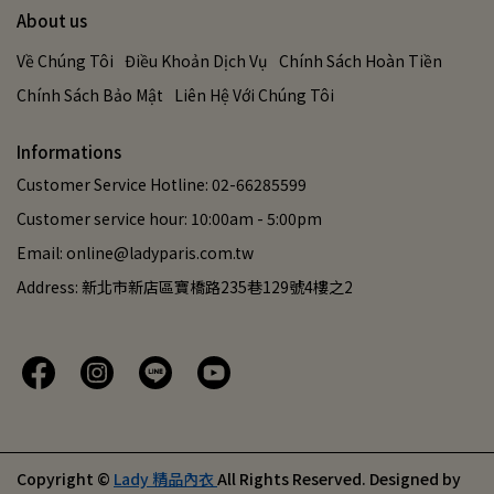
About us
Về Chúng Tôi
Điều Khoản Dịch Vụ
Chính Sách Hoàn Tiền
Chính Sách Bảo Mật
Liên Hệ Với Chúng Tôi
Informations
Customer Service Hotline: 02-66285599
Customer service hour: 10:00am - 5:00pm
Email: online@ladyparis.com.tw
Address: 新北市新店區寶橋路235巷129號4樓之2
Copyright ©
Lady 精品內衣
All Rights Reserved.
Designed by