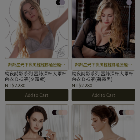
粼粼星光下夜風輕輕拂過臉龐，
粼粼星光下夜風輕輕拂過臉龐，
月光映照著花葉…..吟唱最迷人的
月光映照著花葉…..吟唱最迷人的
絢夜詩影系列 蕾絲深杯大罩杯
絢夜詩影系列 蕾絲深杯大罩杯
內衣 D-G罩(夕霧紫)
內衣 D-G罩(暮霞黑)
浪漫情詩。
浪漫情詩。
NT$2.280
NT$2.280
Add to Cart
Add to Cart