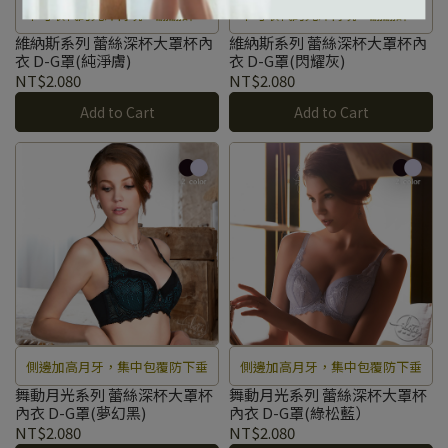
不可取代的光澤再現，翩翩醉倒
不可取代的光澤再現，翩翩醉倒
在每一寸細緻刻劃的女王風範。
在每一寸細緻刻劃的女王風範。
維納斯系列 蕾絲深杯大罩杯內
維納斯系列 蕾絲深杯大罩杯內
衣 D-G罩(純淨膚)
衣 D-G罩(閃耀灰)
NT$2.080
NT$2.080
Add to Cart
Add to Cart
側邊加高月牙，集中包覆防下垂
側邊加高月牙，集中包覆防下垂
舞動月光系列 蕾絲深杯大罩杯
舞動月光系列 蕾絲深杯大罩杯
內衣 D-G罩(夢幻黑)
內衣 D-G罩(綠松藍）
NT$2.080
NT$2.080