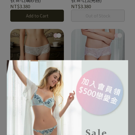
衣 M-L(璃紗白)
衣 M-L(流光粉)
NT$3.380
NT$3.380
Add to Cart
Out of Stock
親膚薄透不悶， 溫柔貼合臀
親膚薄透不悶， 溫柔貼合臀
型
型
凝霧璃紗系列 刺繡低腰平
凝霧璃紗系列 刺繡低腰平
口褲 M-XL(璃紗白)
口褲 M-XL(流光粉)
NT$1.380
NT$1.380
Add to Cart
Add to Cart