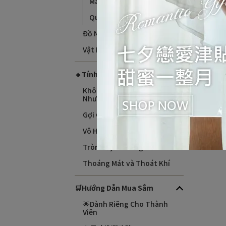
May
花
Quần Lót Dây
氣
蜜漾
Đồ Ngủ
XXL
NT$
Vật Phẩm Xung Quanh
🔸Tính Năng Sản Phẩm
Không Gò Bó, Cảm Giác
Như Không Mặc
Gợi Cảm Không Đệm
Vô Hình, Không Dấu Vết
Tròn Đầy và Nâng Đỡ
Thoáng Mát và Thoát Khí
🛒Hướng Dẫn Mua Sắm
🌟Dành Riêng Cho Thành
Viên