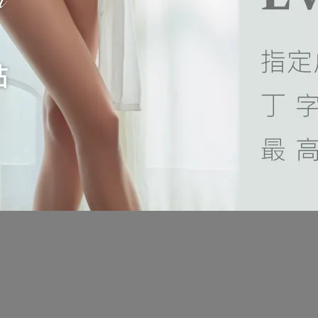
葉交錯間，恬淡的蜜晨香悄悄地在空
花葉交錯間，恬淡的蜜晨香悄悄地
中彌漫開來，靜靜等待花開曙光。
氣中彌漫開來，靜靜等待花開曙
心晨系列 蕾絲中腰三角褲 M-
蜜漾心晨系列 蕾絲中腰三角褲 M
(玥光膚)
XXL(晨曦灰)
690
NT$690