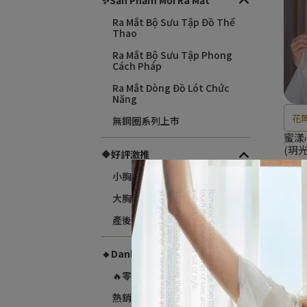
✨Sản Phẩm Mới Ra Mắt
Ra Mắt Bộ Sưu Tập Đồ Thể
Thao
Ra Mắt Bộ Sưu Tập Phong
Cách Pháp
Ra Mắt Dòng Đồ Lót Chức
Năng
花
無鋼圈系列上市
氣
蜜漾
(玥光
🔶好評激推
NT$1
小胸聚攏｜穿出自信感
大胸顯瘦｜穩定不晃動
產後媽咪｜溫柔支撐力
🔸Danh Mục Sản Phẩm
🔥零碼出清
熱銷商品🔥補貨齊全