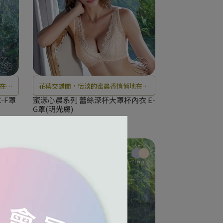
在空
花葉交錯間，恬淡的蜜晨香悄悄地在空
光。
氣中彌漫開來，靜靜等待花開曙光。
-F罩
蜜漾心晨系列 蕾絲深杯大罩杯內衣 E-
G罩(玥光膚)
NT$2.280