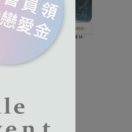
在空
花葉交錯間，恬淡的蜜晨香悄悄地在空
光。
氣中彌漫開來，靜靜等待花開曙光。
-
蜜漾心晨系列 蕾絲中腰平口褲 M-
XXL(玥光膚)
NT$690