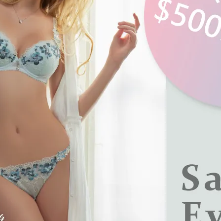
葉交錯間，恬淡的蜜晨香悄悄地在空
花葉交錯間，恬淡的蜜晨香悄悄地
中彌漫開來，靜靜等待花開曙光。
氣中彌漫開來，靜靜等待花開曙
心晨系列 蕾絲深杯大罩杯內衣 E-
蜜漾心晨系列 蕾絲中腰平口褲 M
(晨曦灰)
XXL(晨曦灰)
.280
NT$690