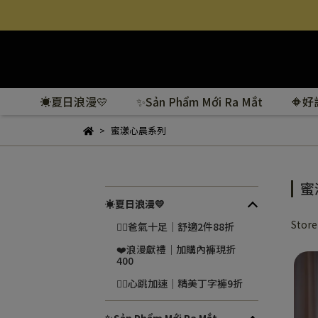
☀️夏日浪漫💛
✨Sản Phẩm Mới Ra Mắt
🔶
蜜漾心晨系列
蜜
☀️夏日浪漫💛
Stor
❤️‍🔥爸氣十足｜舒適2件88折
❤️浪漫獻禮｜加購內褲現折
400
❤️‍🔥心跳加速｜精美丁字褲9折