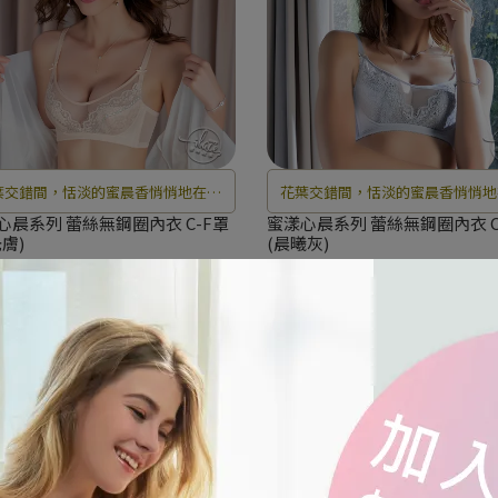
葉交錯間，恬淡的蜜晨香悄悄地在空
花葉交錯間，恬淡的蜜晨香悄悄地
中彌漫開來，靜靜等待花開曙光。
氣中彌漫開來，靜靜等待花開曙
心晨系列 蕾絲無鋼圈內衣 C-F罩
蜜漾心晨系列 蕾絲無鋼圈內衣 C
膚)
(晨曦灰)
.890
NT$1.890