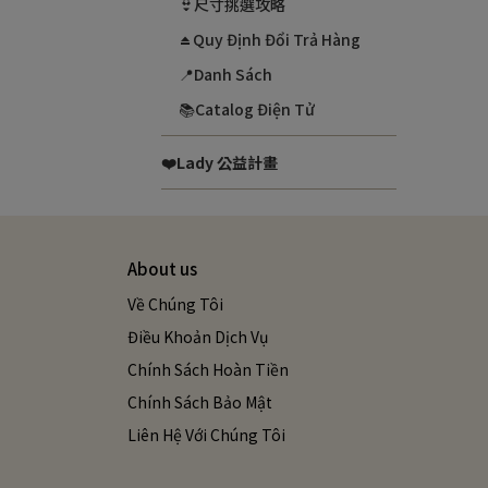
👙尺寸挑選攻略
⏏️Quy Định Đổi Trả Hàng
📍Danh Sách
📚Catalog Điện Tử
❤️Lady 公益計畫
About us
Về Chúng Tôi
Điều Khoản Dịch Vụ
Chính Sách Hoàn Tiền
Chính Sách Bảo Mật
Liên Hệ Với Chúng Tôi