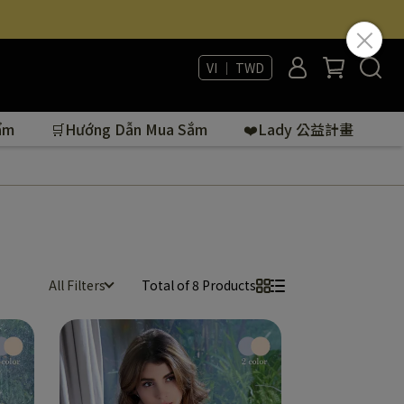
VI ｜ TWD
ẩm
🛒Hướng Dẫn Mua Sắm
❤️Lady 公益計畫
All Filters
Total of 8 Products