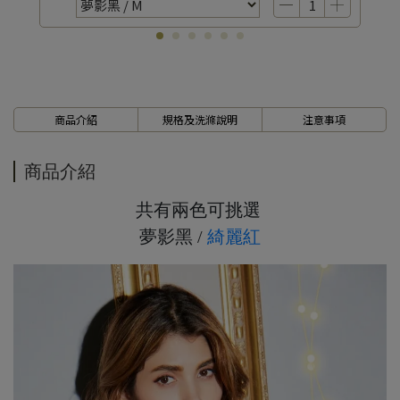
7、8月滿千折百17
7、8月滿千折百18
7、8月滿千折百19
7、8月滿千折百20
7、8月滿千折百21
商品介紹
規格及洗滌說明
注意事項
7、8月滿千折百22
7、8月滿千折百23
商品介紹
7、8月滿千折百24
共有兩色可挑選
7、8月滿千折百25
夢影黑 /
綺麗紅
優惠加購
夢影綺想系列｜小褲省400
浪漫疊加｜全館滿4000贈貓耳眼罩組