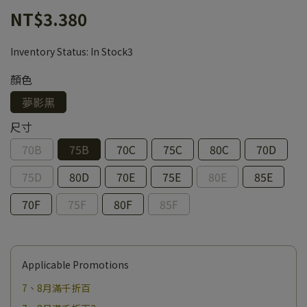
NT$3.380
Inventory Status:
In Stock3
顏色
夢影黑
尺寸
70B
75B
70C
75C
80C
70D
75D
80D
70E
75E
80E
85E
70F
75F
80F
85F
Applicable Promotions
7、8月滿千折百