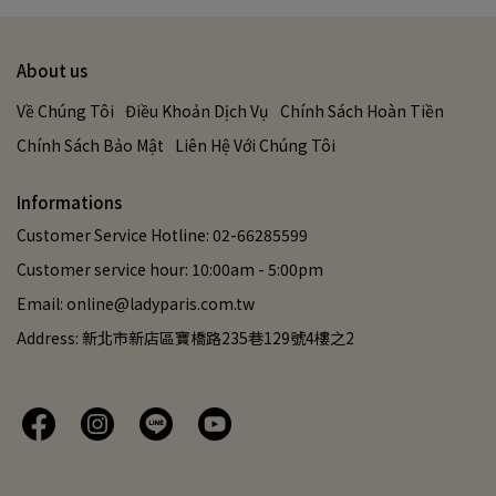
About us
Về Chúng Tôi
Điều Khoản Dịch Vụ
Chính Sách Hoàn Tiền
Chính Sách Bảo Mật
Liên Hệ Với Chúng Tôi
Informations
Customer Service Hotline: 02-66285599
Customer service hour: 10:00am - 5:00pm
Email: online@ladyparis.com.tw
Address: 新北市新店區寶橋路235巷129號4樓之2