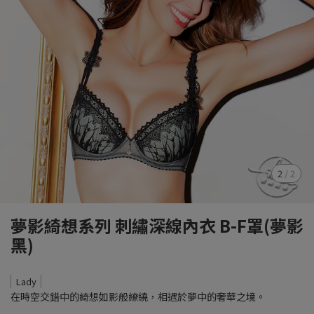
2
/
2
夢影綺想系列 刺繡深線內衣 B-F罩(夢影
黑)
Lady
在時空交錯中的綺想如影般繚繞，相遇於夢中的奢華之境。