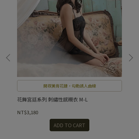
開衩美背花鏈，勾勒誘人曲線
花舞宮廷系列 刺繡性感襯衣 M-L
閃
NT$3,180
NT
ADD TO CART