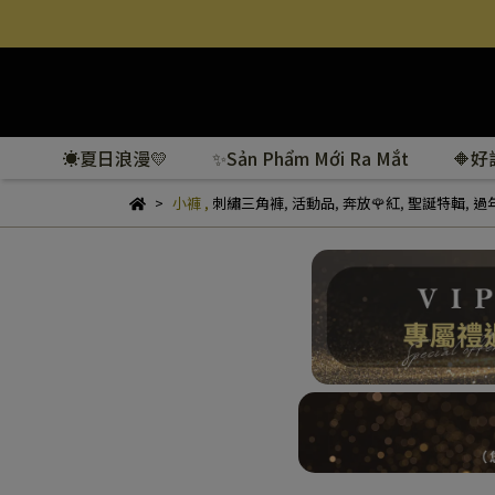
☀️夏日浪漫💛
✨Sản Phẩm Mới Ra Mắt
🔶
小褲
,
刺繡三角褲
,
活動品
,
奔放🌹紅
,
聖誕特輯
,
過