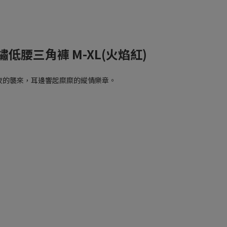
低腰三角褲 M-XL(火焰紅)
夜的襲來，耳邊響起糜糜的縱情樂章。