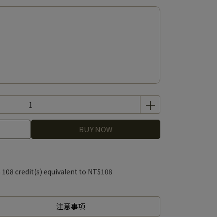
BUY NOW
m
108
credit(s) equivalent to
NT$108
注意事項