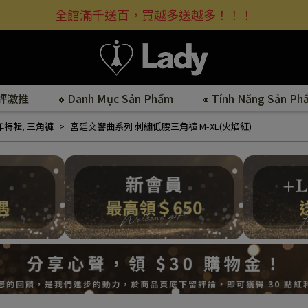
全館滿千送百，買越多送越多！！！
好評激推
🔸Danh Mục Sản Phẩm
🔸Tính Năng Sản Ph
年特輯
,
三角褲
宮廷交響曲系列 刺繡低腰三角褲 M-XL(火焰紅)