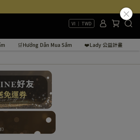
VI ｜ TWD
ẩm
🛒Hướng Dẫn Mua Sắm
❤️Lady 公益計畫