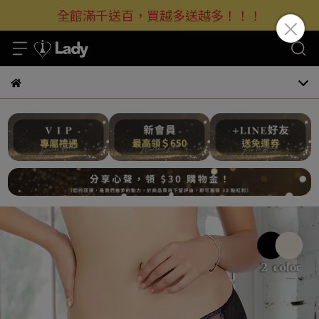
全館滿千送百，買越多送越多！！！