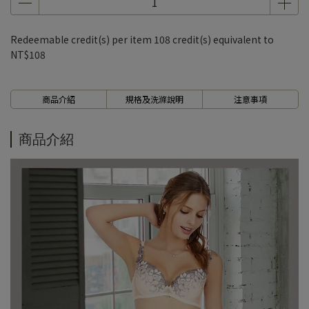
7、8月滿千折百6
7、8月滿千折百7
Redeemable credit(s) per item
108
credit(s) equivalent to
7、8月滿千折百8
NT$108
7、8月滿千折百9
7、8月滿千折百10
商品介紹
規格及洗滌說明
注意事項
7、8月滿千折百11
7、8月滿千折百12
商品介紹
7、8月滿千折百13
7、8月滿千折百14
7、8月滿千折百15
7、8月滿千折百16
7、8月滿千折百17
7、8月滿千折百18
7、8月滿千折百19
7、8月滿千折百20