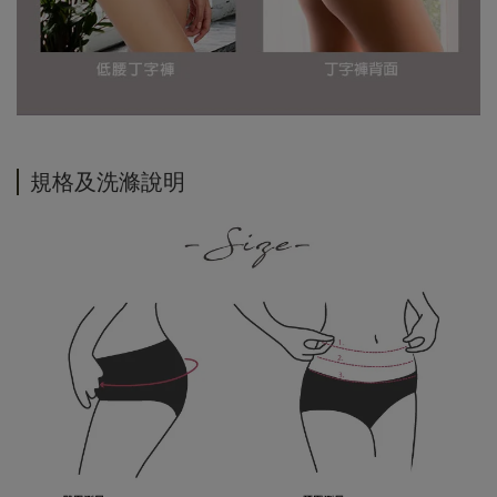
規格及洗滌說明