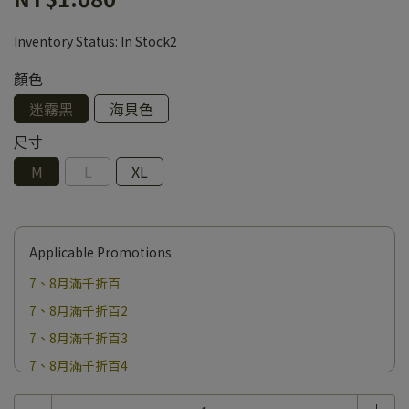
Inventory Status:
In Stock2
顏色
迷霧黑
海貝色
尺寸
M
L
XL
Applicable Promotions
7、8月滿千折百
7、8月滿千折百2
7、8月滿千折百3
7、8月滿千折百4
7、8月滿千折百5