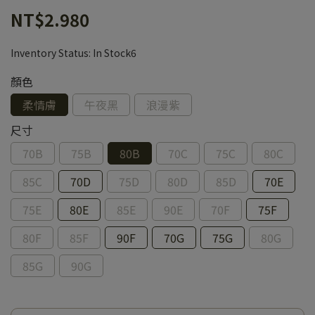
NT$2.980
Inventory Status:
In Stock6
顏色
柔情膚
午夜黑
浪漫紫
尺寸
70B
75B
80B
70C
75C
80C
85C
70D
75D
80D
85D
70E
75E
80E
85E
90E
70F
75F
80F
85F
90F
70G
75G
80G
85G
90G