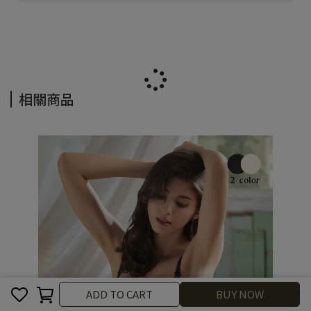
相關商品
Cancel
Finish
ADD TO CART
BUY NOW