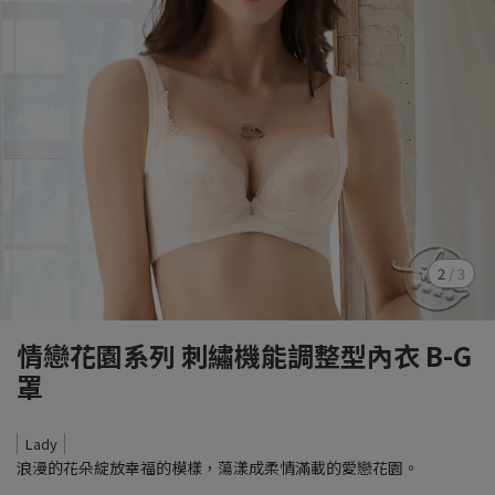
2
/
3
情戀花園系列 刺繡機能調整型內衣 B-G
罩
Lady
浪漫的花朵綻放幸福的模樣，蕩漾成柔情滿載的愛戀花園。