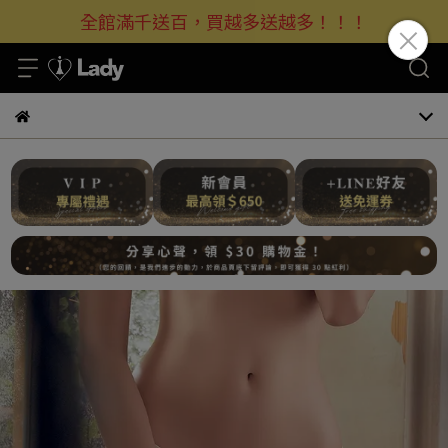
全館滿千送百，買越多送越多！！！