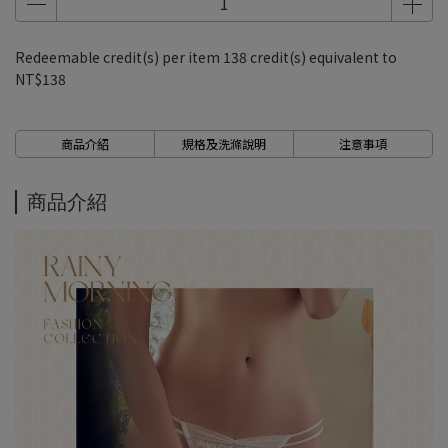
7、8月滿千折百5
7、8月滿千折百6
Redeemable credit(s) per item
138
credit(s) equivalent to
7、8月滿千折百7
NT$138
7、8月滿千折百8
7、8月滿千折百9
商品介紹
規格及洗滌說明
注意事項
7、8月滿千折百10
7、8月滿千折百11
商品介紹
7、8月滿千折百12
7、8月滿千折百13
7、8月滿千折百14
7、8月滿千折百15
7、8月滿千折百16
7、8月滿千折百17
7、8月滿千折百18
7、8月滿千折百19