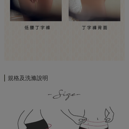
規格及洗滌說明