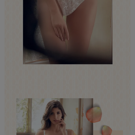
7、8月滿千折百20
7、8月滿千折百21
7、8月滿千折百22
7、8月滿千折百23
7、8月滿千折百24
7、8月滿千折百25
優惠加購
浪漫疊加｜全館滿4000贈貓耳眼罩組