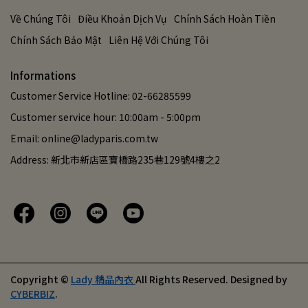
Về Chúng Tôi
Điều Khoản Dịch Vụ
Chính Sách Hoàn Tiền
Chính Sách Bảo Mật
Liên Hệ Với Chúng Tôi
Informations
Customer Service Hotline: 02-66285599
Customer service hour: 10:00am - 5:00pm
Email: online@ladyparis.com.tw
Address: 新北市新店區寶橋路235巷129號4樓之2
Copyright ©
Lady 精品內衣
All Rights Reserved.
Designed by
CYBERBIZ
.