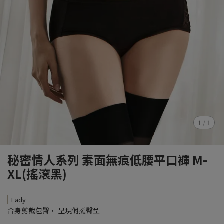
1
/
1
秘密情人系列 素面無痕低腰平口褲 M-
XL(搖滾黑)
Lady
合身剪裁包臀， 呈現俏挺臀型