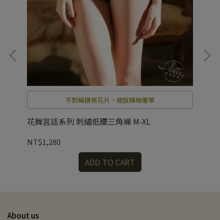
不對稱鏈條花片，綻放精緻奢華
花舞宮廷系列 刺繡低腰三角褲 M-XL
花
NT$1,280
NT
ADD TO CART
About us