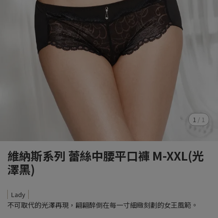
1
/
1
維納斯系列 蕾絲中腰平口褲 M-XXL(光
澤黑)
Lady
不可取代的光澤再現，翩翩醉倒在每一寸細緻刻劃的女王風範。