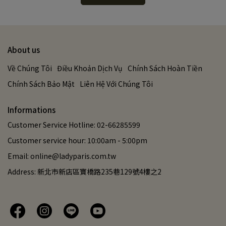
About us
Về Chúng Tôi
Điều Khoản Dịch Vụ
Chính Sách Hoàn Tiền
Chính Sách Bảo Mật
Liên Hệ Với Chúng Tôi
Informations
Customer Service Hotline: 02-66285599
Customer service hour: 10:00am - 5:00pm
Email: online@ladyparis.com.tw
Address: 新北市新店區寶橋路235巷129號4樓之2