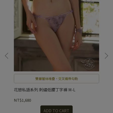
雙層蕾絲堆疊，交叉織帶勾勒
花戀私語系列 刺繡低腰丁字褲 M-L
閃
NT$1,680
NT
ADD TO CART