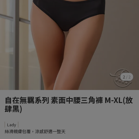
2
/
2
自在無羈系列 素面中腰三角褲 M-XL(放
肆黑)
Lady
絲滑親膚包覆，涼感舒適一整天