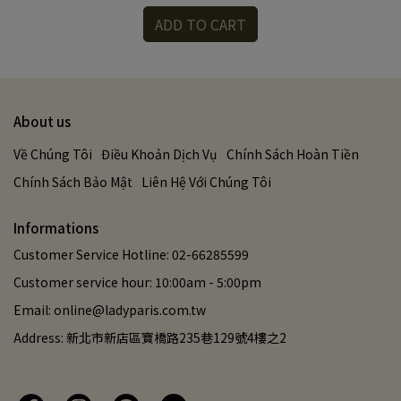
ADD TO CART
About us
Về Chúng Tôi
Điều Khoản Dịch Vụ
Chính Sách Hoàn Tiền
Chính Sách Bảo Mật
Liên Hệ Với Chúng Tôi
Informations
Customer Service Hotline: 02-66285599
Customer service hour: 10:00am - 5:00pm
Email: online@ladyparis.com.tw
Address: 新北市新店區寶橋路235巷129號4樓之2