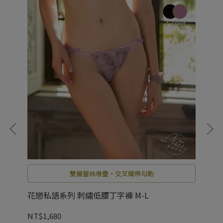
雙層蕾絲堆疊，交叉織帶勾勒
花戀私語系列 刺繡低腰丁字褲 M-L
閃
NT$1,680
NT