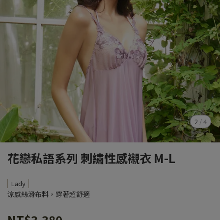
2
/
4
花戀私語系列 刺繡性感襯衣 M-L
Lady
涼感絲滑布料，穿著超舒適
NT$3.380