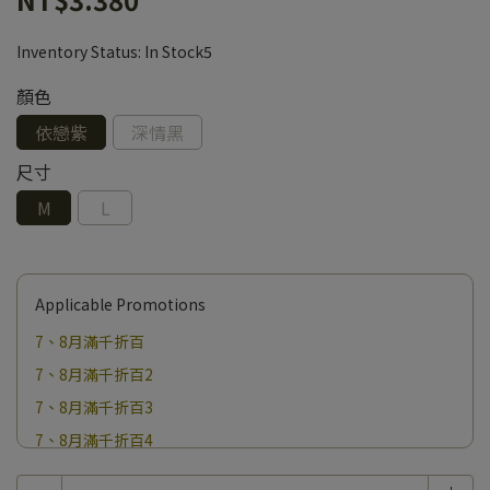
Inventory Status:
In Stock5
顏色
依戀紫
深情黑
尺寸
M
L
Applicable Promotions
7、8月滿千折百
7、8月滿千折百2
7、8月滿千折百3
7、8月滿千折百4
7、8月滿千折百5