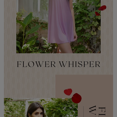
7、8月滿千折百21
7、8月滿千折百22
7、8月滿千折百23
7、8月滿千折百24
7、8月滿千折百25
優惠加購
浪漫疊加｜全館滿4000贈貓耳眼罩組