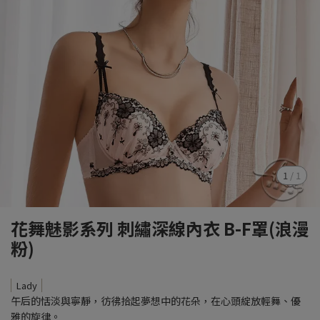
1
/
1
花舞魅影系列 刺繡深線內衣 B-F罩(浪漫
粉)
Lady
午后的恬淡與寧靜，彷彿拾起夢想中的花朵，在心頭綻放輕舞、優
雅的旋律。