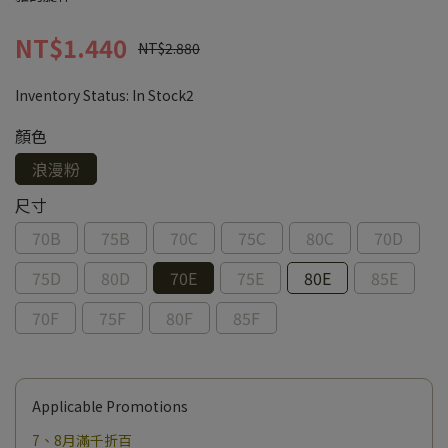
NT$1.440
NT$2.880
Inventory Status:
In Stock2
顏色
浪漫粉
尺寸
70B
75B
70C
75C
80C
70D
75D
80D
70E
75E
80E
85E
70F
75F
80F
85F
Applicable Promotions
7、8月滿千折百