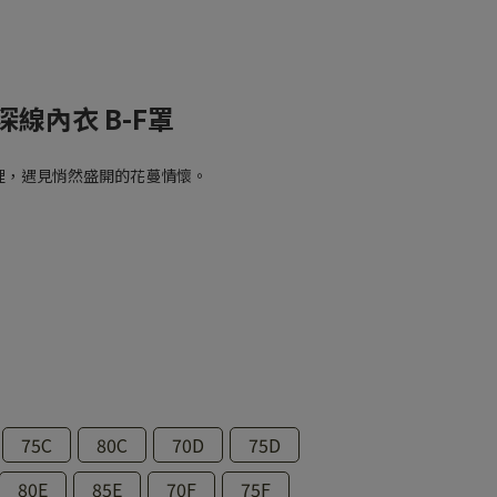
線內衣 B-F罩
裡，遇見悄然盛開的花蔓情懷。
75C
80C
70D
75D
80E
85E
70F
75F