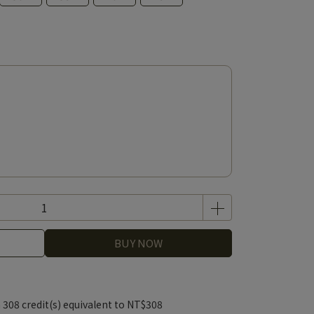
BUY NOW
m
308
credit(s) equivalent to
NT$308