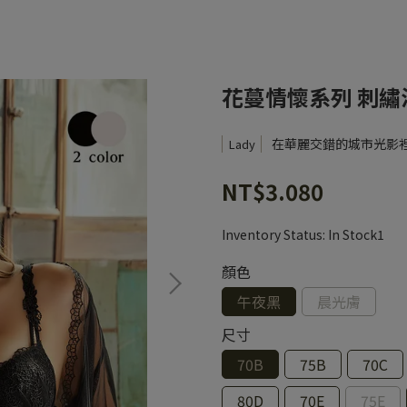
花蔓情懷系列 刺繡深
在華麗交錯的城市光影
Lady
NT$3.080
Inventory Status:
In Stock1
顏色
午夜黑
晨光膚
尺寸
70B
75B
70C
80D
70E
75E