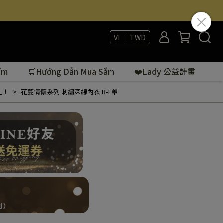
VI ｜ TWD
ẩm
🛒Hướng Dẫn Mua Sắm
❤️Lady 公益計畫
上！
花蔓情懷系列 刺繡深線內衣 B-F罩