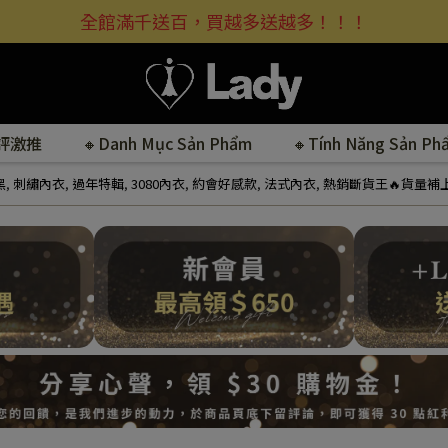
全館滿千送百，買越多送越多！！！
好評激推
🔸Danh Mục Sản Phẩm
🔸Tính Năng Sản Ph
黑
,
刺繡內衣
,
過年特輯
,
3080內衣
,
約會好感款
,
法式內衣
,
熱銷斷貨王🔥貨量補