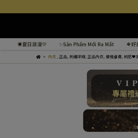
☀️夏日浪漫💛
✨Sản Phẩm Mới Ra Mắt
🔶
內衣
,
正品
,
刺繡深線
,
正品內衣
,
優雅🩰膚
,
純慾🖤