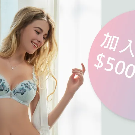
優惠加購
浪漫疊加｜全館滿4000贈貓