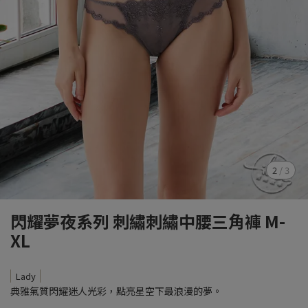
2
/
3
閃耀夢夜系列 刺繡刺繡中腰三角褲 M-
XL
Lady
典雅氣質閃耀迷人光彩，點亮星空下最浪漫的夢。