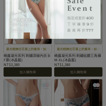
晨光輕撫在花葉上的露珠，如精
晨光輕撫在花葉上的露珠，如精
靈般在花海中跳躍閃爍著獨特魅
靈般在花海中跳躍閃爍著獨特魅
曉露凝光系列 刺繡深線內衣 B-
曉露凝光系列 刺繡低腰三角褲
F罩(冰晶藍)
M-XL(冰晶藍)
力。
力。
NT$3,380
NT$1,380
加入購物車
加入購物車