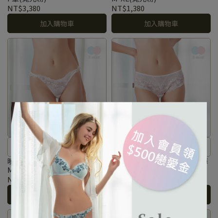
力。
力。
NT$3,380
NT$1,380
加入購物車
加入購物車
晨光輕撫在花葉上的露珠，如精
晨光輕撫在花葉上的露珠，如精
靈般在花海中跳躍閃爍著獨特魅
靈般在花海中跳躍閃爍著獨特魅
曉露凝光系列 刺繡低腰丁字褲
曉露凝光系列 刺繡低腰平口褲
M-L(霓光粉)
M-XL(霓光粉)
力。
力。
NT$1,680
NT$1,380
加入購物車
加入購物車