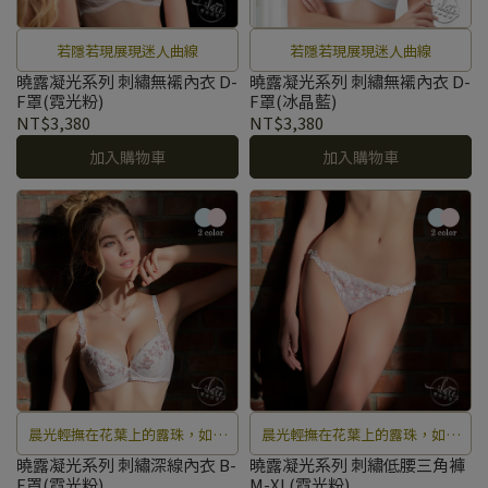
若隱若現展現迷人曲線
若隱若現展現迷人曲線
曉露凝光系列 刺繡無襯內衣 D-
曉露凝光系列 刺繡無襯內衣 D-
F罩(霓光粉)
F罩(冰晶藍)
NT$3,380
NT$3,380
加入購物車
加入購物車
晨光輕撫在花葉上的露珠，如精
晨光輕撫在花葉上的露珠，如精
靈般在花海中跳躍閃爍著獨特魅
靈般在花海中跳躍閃爍著獨特魅
曉露凝光系列 刺繡深線內衣 B-
曉露凝光系列 刺繡低腰三角褲
F罩(霓光粉)
M-XL(霓光粉)